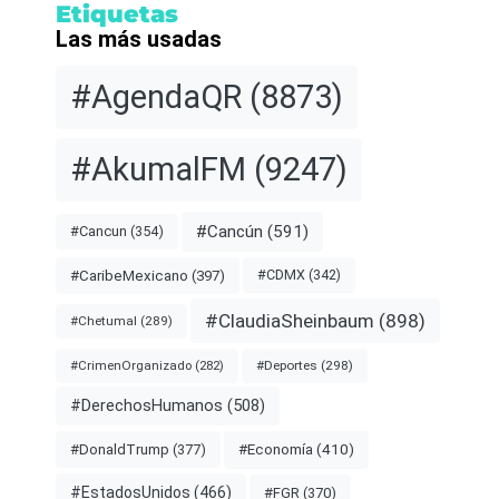
Etiquetas
Las más usadas
#AgendaQR
(8873)
#AkumalFM
(9247)
#Cancún
(591)
#Cancun
(354)
#CDMX
(342)
#CaribeMexicano
(397)
#ClaudiaSheinbaum
(898)
#Chetumal
(289)
#Deportes
(298)
#CrimenOrganizado
(282)
#DerechosHumanos
(508)
#Economía
(410)
#DonaldTrump
(377)
#EstadosUnidos
(466)
#FGR
(370)