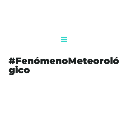
#FenómenoMeteoroló
gico
#AKUMALFM
#FENÓMENOMETEOROLÓGICO
#FRENTEFRÍO
#LLUVIASFUERTES
#METEOROLOGÍA
#NAVEGACIÓNSEGURA
#PROTECCIÓNCIVIL
#QUINTANAROO
#VIENTO
AGENDAQR
CLIMA
MAR
OLEAJE
PLAYAS
SEGURIDAD