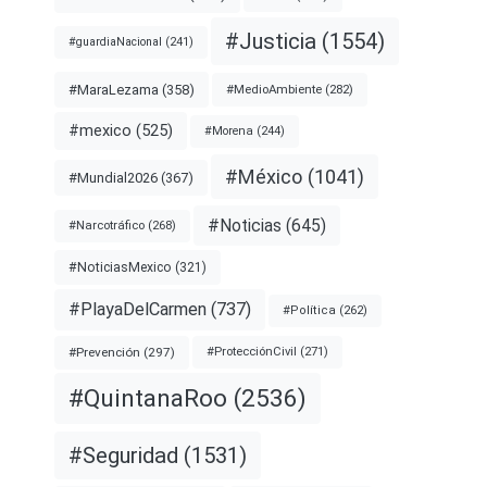
#Justicia
(1554)
#guardiaNacional
(241)
#MaraLezama
(358)
#MedioAmbiente
(282)
#mexico
(525)
#Morena
(244)
#México
(1041)
#Mundial2026
(367)
#Noticias
(645)
#Narcotráfico
(268)
#NoticiasMexico
(321)
#PlayaDelCarmen
(737)
#Política
(262)
#Prevención
(297)
#ProtecciónCivil
(271)
#QuintanaRoo
(2536)
#Seguridad
(1531)