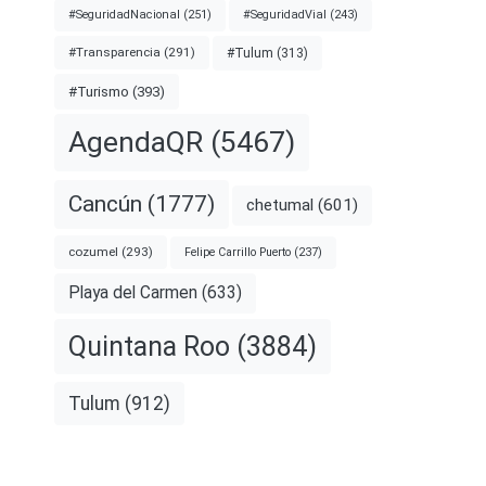
#SeguridadNacional
(251)
#SeguridadVial
(243)
#Transparencia
(291)
#Tulum
(313)
#Turismo
(393)
AgendaQR
(5467)
Cancún
(1777)
chetumal
(601)
cozumel
(293)
Felipe Carrillo Puerto
(237)
Playa del Carmen
(633)
Quintana Roo
(3884)
Tulum
(912)