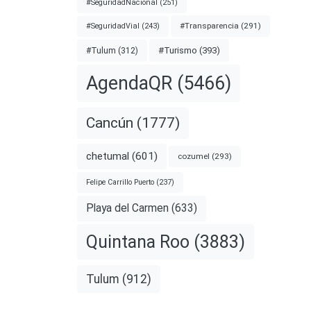
#SeguridadNacional
(251)
#Transparencia
(291)
#SeguridadVial
(243)
#Turismo
(393)
#Tulum
(312)
AgendaQR
(5466)
Cancún
(1777)
chetumal
(601)
cozumel
(293)
Felipe Carrillo Puerto
(237)
Playa del Carmen
(633)
Quintana Roo
(3883)
Tulum
(912)