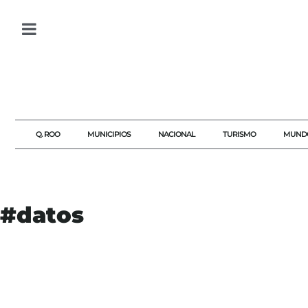
Q. ROO
MUNICIPIOS
NACIONAL
TURISMO
MUND
#datos
#AGENDAQR
#AGUASCALIENTES
#AKUMALFM
#AMPARO
#BIOMÉTRICOS
#CELULARES
#CONTRA
#DATOS
#EL
#JUSTICIA
#MÉXICO
#PADRÓN
#PRIMER
#PRIVACIDAD