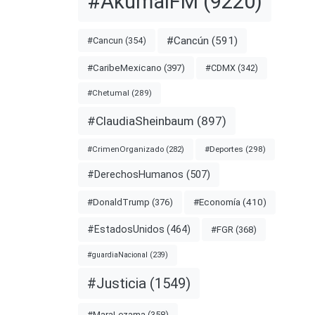
#AkumalFM
(9220)
#Cancún
(591)
#Cancun
(354)
nota
#CDMX
(342)
#CaribeMexicano
(397)
#Chetumal
(289)
#ClaudiaSheinbaum
(897)
#LEY
#Deportes
(298)
#CrimenOrganizado
(282)
#DerechosHumanos
(507)
#Economía
(410)
#DonaldTrump
(376)
#EstadosUnidos
(464)
#FGR
(368)
#guardiaNacional
(239)
#Justicia
(1549)
#MaraLezama
(358)