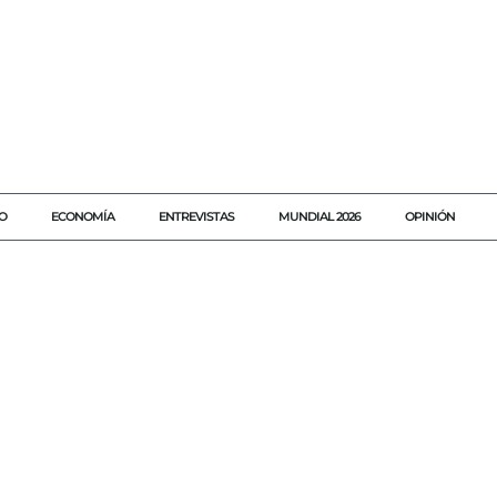
O
ECONOMÍA
ENTREVISTAS
MUNDIAL 2026
OPINIÓN
#2025
#AGENDAQR
#AKUMALFM
#CJNG
#DATACIVICA
#ETELLEKT
#HOMICIDIOS
#MEXICO
#MICHOACAN
#POLIT
#SECUESTROS
#SEGURIDAD
#VIOLENCIA