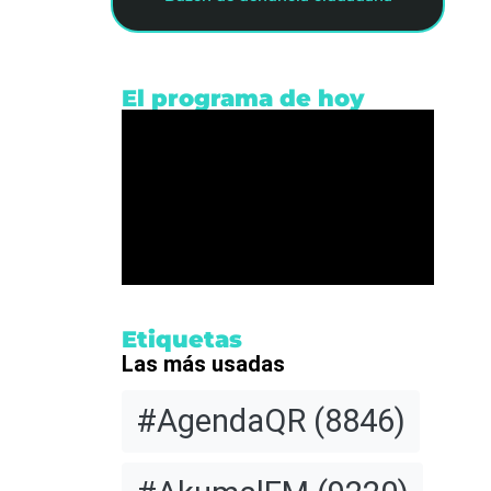
El programa de hoy
y
40
Etiquetas
n
Las más usadas
#AgendaQR
(8846)
ubre de