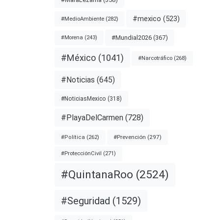
#mexico
(523)
#MedioAmbiente
(282)
#Mundial2026
(367)
#Morena
(243)
#México
(1041)
#Narcotráfico
(268)
ero
 la
#Noticias
(645)
#NoticiasMexico
(318)
nota
#PlayaDelCarmen
(728)
#Prevención
(297)
#Política
(262)
#ProtecciónCivil
(271)
#QuintanaRoo
(2524)
#Seguridad
(1529)