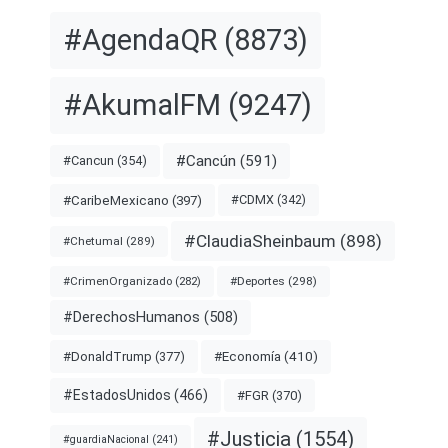
#AgendaQR
(8873)
#AkumalFM
(9247)
#Cancún
(591)
#Cancun
(354)
#CDMX
(342)
#CaribeMexicano
(397)
#ClaudiaSheinbaum
(898)
#Chetumal
(289)
#Deportes
(298)
#CrimenOrganizado
(282)
#DerechosHumanos
(508)
#Economía
(410)
#DonaldTrump
(377)
#EstadosUnidos
(466)
#FGR
(370)
#Justicia
(1554)
#guardiaNacional
(241)