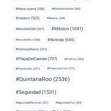
#MaraLezama
(358)
#MedioAmbiente
(282)
#mexico
(525)
#Morena
(244)
#México
(1041)
#Mundial2026
(367)
#Noticias
(645)
#Narcotráfico
(268)
#NoticiasMexico
(321)
#PlayaDelCarmen
(737)
#Política
(262)
#Prevención
(297)
#ProtecciónCivil
(271)
#QuintanaRoo
(2536)
#Seguridad
(1531)
#SeguridadNacional
(251)
#SeguridadVial
(243)