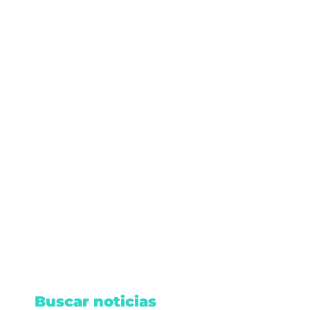
sábado, junio 21, 2025
/
Mundo
/
No hay comentarios
Coordinará mexicano viajes del
Papa León
El mexicano José Nahúm Jairo Salas Castañeda
es designado coordinador de viajes del papa
León XIV, con un viaje planeado a Nicea.
Leer nota
Buscar noticias