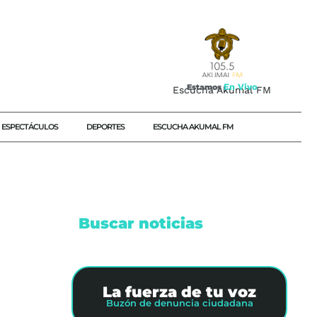
E
n
V
i
v
o
Estamos
Escucha Akumal FM
ESPECTÁCULOS
DEPORTES
ESCUCHA AKUMAL FM
Buscar noticias
La fuerza de tu voz
Buzón de denuncia ciudadana