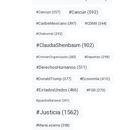
#Cancún
(592)
#Cancun
(357)
#CDMX
(344)
#CaribeMexicano
(397)
#Chetumal
(292)
#ClaudiaSheinbaum
(902)
#Deportes
(298)
#CrimenOrganizado
(282)
#DerechosHumanos
(511)
#Economía
(410)
#DonaldTrump
(377)
#EstadosUnidos
(466)
#FGR
(373)
#guardiaNacional
(241)
#Justicia
(1562)
#MaraLezama
(358)