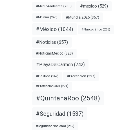
#mexico
(529)
#MedioAmbiente
(285)
#Mundial2026
(367)
#Morena
(245)
#México
(1044)
#Narcotráfico
(268)
#Noticias
(657)
#NoticiasMexico
(323)
#PlayaDelCarmen
(742)
#Prevención
(297)
#Política
(262)
#ProtecciónCivil
(271)
#QuintanaRoo
(2548)
#Seguridad
(1537)
#SeguridadNacional
(252)