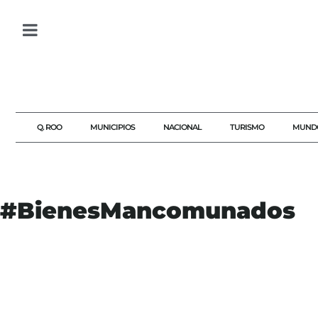
Q. ROO
MUNICIPIOS
NACIONAL
TURISMO
MUND
#BienesMancomunados
#BIENESMANCOMUNADOS
#DERECHOS
#DIVORCIO
#LEY
#MATRIMONIO
#QUINTANAROO
#SOCIEDADCONYUGAL
AGENDAQR