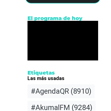
El programa de hoy
Etiquetas
Las más usadas
#AgendaQR
(8910)
#AkumalFM
(9284)