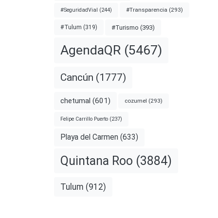
#Transparencia
(293)
#SeguridadVial
(244)
#Turismo
(393)
#Tulum
(319)
AgendaQR
(5467)
Cancún
(1777)
chetumal
(601)
cozumel
(293)
Felipe Carrillo Puerto
(237)
Playa del Carmen
(633)
Quintana Roo
(3884)
Tulum
(912)