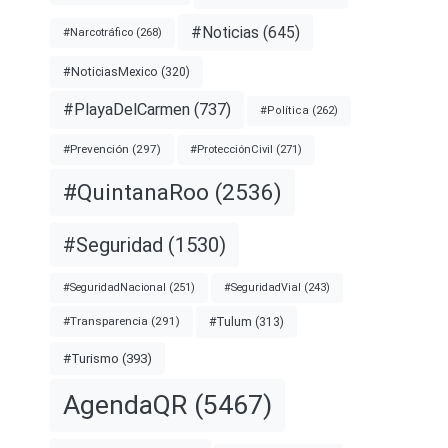
#Noticias
(645)
#Narcotráfico
(268)
#NoticiasMexico
(320)
#PlayaDelCarmen
(737)
#Política
(262)
#Prevención
(297)
#ProtecciónCivil
(271)
#QuintanaRoo
(2536)
#Seguridad
(1530)
#SeguridadNacional
(251)
#SeguridadVial
(243)
#Transparencia
(291)
#Tulum
(313)
#Turismo
(393)
AgendaQR
(5467)