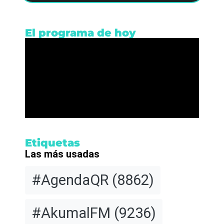
El programa de hoy
Etiquetas
Las más usadas
#AgendaQR
(8862)
#AkumalFM
(9236)