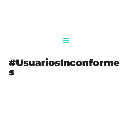
#UsuariosInconforme
s
#AGENDAQR
#CIBERATAQUE
#COMUNICACIONES
#CRISISTECNOLÓGICA
#ELONMUSK
#PROBLEMASDERED
#REDSOCIALX
#SEGURIDADDIGITAL
#TECNOLOGÍA
#USUARIOSINCONFORMES