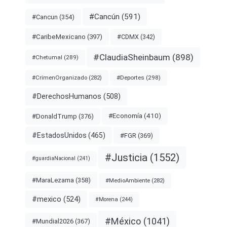
#Cancún
(591)
#Cancun
(354)
#CDMX
(342)
#CaribeMexicano
(397)
#ClaudiaSheinbaum
(898)
#Chetumal
(289)
#Deportes
(298)
#CrimenOrganizado
(282)
#DerechosHumanos
(508)
#Economía
(410)
#DonaldTrump
(376)
#EstadosUnidos
(465)
#FGR
(369)
#Justicia
(1552)
#guardiaNacional
(241)
#MaraLezama
(358)
#MedioAmbiente
(282)
#mexico
(524)
#Morena
(244)
#México
(1041)
#Mundial2026
(367)