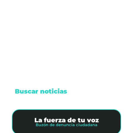
Los problemas, que comenzaron a ser evidentes
en diversas regiones, causaron dificultades para
cargar mensajes y navegar por el feed, dejando a
millones de personas incomunicadas durante
varios minutos.
Leer nota
Buscar noticias
La fuerza de tu voz
Buzón de denuncia ciudadana