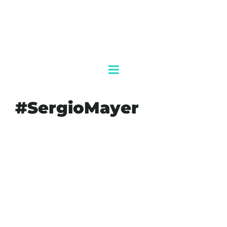
#SergioMayer
#AUSTERIDADREPUBLICANA
#CLAUDIASHEINBAUM
#CONGRESOEDOMEX
#GOBERNANZA
#INVERSIÓNMIXTA
#NUEVORUMBOMX
#POLÍTICAESPECTÁCULO
#SEGURIDADINTELIGENTE
#SERGIOMAYER
#TRANSICIÓNENERGÉTICA