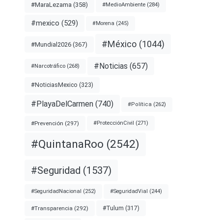
#MaraLezama
(358)
#MedioAmbiente
(284)
#mexico
(529)
#Morena
(245)
#México
(1044)
#Mundial2026
(367)
#Noticias
(657)
#Narcotráfico
(268)
#NoticiasMexico
(323)
#PlayaDelCarmen
(740)
#Política
(262)
#Prevención
(297)
#ProtecciónCivil
(271)
#QuintanaRoo
(2542)
#Seguridad
(1537)
#SeguridadNacional
(252)
#SeguridadVial
(244)
#Transparencia
(292)
#Tulum
(317)