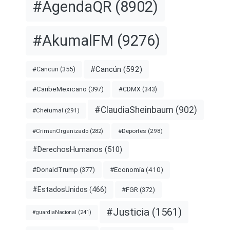
#AgendaQR
(8902)
#AkumalFM
(9276)
#Cancún
(592)
#Cancun
(355)
#CDMX
(343)
#CaribeMexicano
(397)
#ClaudiaSheinbaum
(902)
#Chetumal
(291)
#Deportes
(298)
#CrimenOrganizado
(282)
#DerechosHumanos
(510)
#Economía
(410)
#DonaldTrump
(377)
#EstadosUnidos
(466)
#FGR
(372)
#Justicia
(1561)
#guardiaNacional
(241)