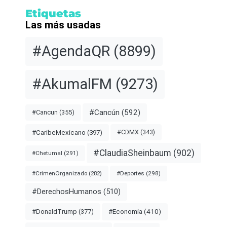
Etiquetas
Las más usadas
#AgendaQR
(8899)
#AkumalFM
(9273)
#Cancún
(592)
#Cancun
(355)
#CDMX
(343)
#CaribeMexicano
(397)
#ClaudiaSheinbaum
(902)
#Chetumal
(291)
#Deportes
(298)
#CrimenOrganizado
(282)
#DerechosHumanos
(510)
#Economía
(410)
#DonaldTrump
(377)