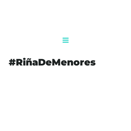
#RiñaDeMenores
#AGENDAQR
#AKUMALFM
#APOYOPSICOLOGICO
#COAHUILA
#CRUZROJA
#MONCLOVA
#NIÑO-APUÑALA-MENOR-MONCLOVA
#NIÑOAPUÑALAMENOR
#PELEAINFANTIL
#POLICIAMUNICIPAL
#PRONNIF
#RIÑADEMENORES
#SEGURIDADINFANTIL
#VALLEDESANMIGUEL
#VIOLENCIAINFANTIL