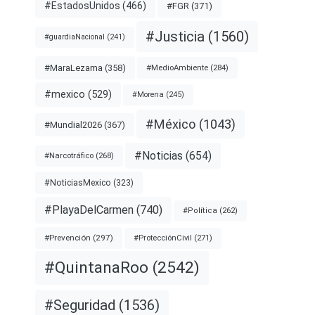
#EstadosUnidos
(466)
#FGR
(371)
#Justicia
(1560)
#guardiaNacional
(241)
#MaraLezama
(358)
#MedioAmbiente
(284)
#mexico
(529)
#Morena
(245)
#México
(1043)
#Mundial2026
(367)
#Noticias
(654)
#Narcotráfico
(268)
#NoticiasMexico
(323)
#PlayaDelCarmen
(740)
#Política
(262)
#Prevención
(297)
#ProtecciónCivil
(271)
#QuintanaRoo
(2542)
#Seguridad
(1536)