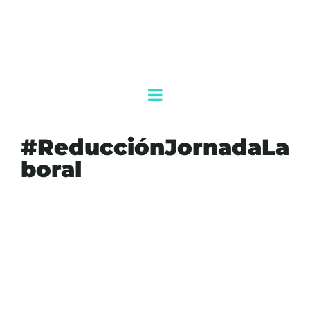
#ReducciónJornadaLa
boral
#CALIDADDEVIDA
#CUARTATRANSFORMACIÓN
#PARTIDODELTRABAJO
#PRODUCTIVIDAD
#REDUCCIÓNJORNADALABORAL
MEXICO