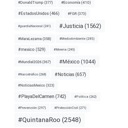
#Economía
(410)
#DonaldTrump
(377)
#EstadosUnidos
(466)
#FGR
(373)
#Justicia
(1562)
#guardiaNacional
(241)
#MaraLezama
(358)
#MedioAmbiente
(285)
#mexico
(529)
#Morena
(245)
#México
(1044)
#Mundial2026
(367)
#Noticias
(657)
#Narcotráfico
(268)
#NoticiasMexico
(323)
#PlayaDelCarmen
(742)
#Política
(262)
#Prevención
(297)
#ProtecciónCivil
(271)
#QuintanaRoo
(2548)