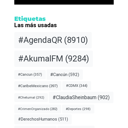
Etiquetas
Las más usadas
#AgendaQR
(8910)
#AkumalFM
(9284)
#Cancún
(592)
#Cancun
(357)
#CDMX
(344)
#CaribeMexicano
(397)
#ClaudiaSheinbaum
(902)
#Chetumal
(292)
#Deportes
(298)
#CrimenOrganizado
(282)
#DerechosHumanos
(511)