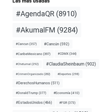
Las más usadas
#AgendaQR
(8910)
#AkumalFM
(9284)
#Cancún
(592)
#Cancun
(357)
#CDMX
(344)
#CaribeMexicano
(397)
#ClaudiaSheinbaum
(902)
#Chetumal
(292)
#Deportes
(298)
#CrimenOrganizado
(282)
#DerechosHumanos
(511)
#Economía
(410)
#DonaldTrump
(377)
#EstadosUnidos
(466)
#FGR
(373)