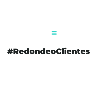
#RedondeoClientes
#AKUMALFM
#APOYOSOCIAL
#CALIDADDEVIDA
#COMUNIDAD
#CRIM
#DIFTULUM
#DISCAPACIDAD
#DONATIVO
#INCLUSION
#QUINTANAROO
#REDONDEOCLIENTES
AGENDAQR
NIÑOS
OXXO
SOLIDARIDAD
TULUM