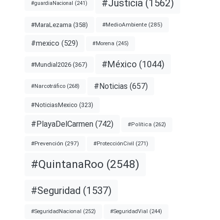
#Justicia
(1562)
#guardiaNacional
(241)
#MaraLezama
(358)
#MedioAmbiente
(285)
#mexico
(529)
#Morena
(245)
#México
(1044)
#Mundial2026
(367)
#Noticias
(657)
#Narcotráfico
(268)
#NoticiasMexico
(323)
#PlayaDelCarmen
(742)
#Política
(262)
#Prevención
(297)
#ProtecciónCivil
(271)
#QuintanaRoo
(2548)
#Seguridad
(1537)
#SeguridadNacional
(252)
#SeguridadVial
(244)