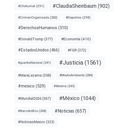
#ClaudiaSheinbaum
(902)
#Chetumal
(291)
#Deportes
(298)
#CrimenOrganizado
(282)
#DerechosHumanos
(510)
#Economía
(410)
#DonaldTrump
(377)
#EstadosUnidos
(466)
#FGR
(372)
#Justicia
(1561)
#guardiaNacional
(241)
#MaraLezama
(358)
#MedioAmbiente
(284)
#mexico
(529)
#Morena
(245)
#México
(1044)
#Mundial2026
(367)
#Noticias
(657)
#Narcotráfico
(268)
#NoticiasMexico
(323)