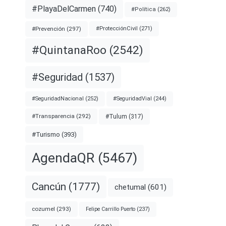
#PlayaDelCarmen
(740)
#Política
(262)
#Prevención
(297)
#ProtecciónCivil
(271)
#QuintanaRoo
(2542)
#Seguridad
(1537)
#SeguridadNacional
(252)
#SeguridadVial
(244)
#Transparencia
(292)
#Tulum
(317)
#Turismo
(393)
AgendaQR
(5467)
Cancún
(1777)
chetumal
(601)
cozumel
(293)
Felipe Carrillo Puerto
(237)