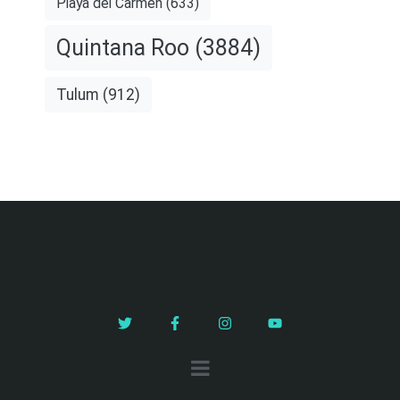
Playa del Carmen
(633)
Quintana Roo
(3884)
Tulum
(912)