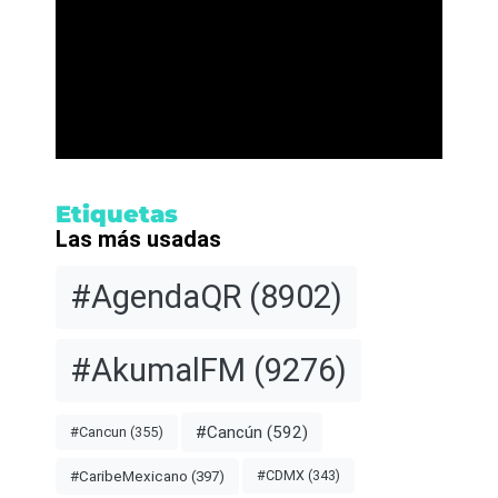
Etiquetas
Las más usadas
#AgendaQR
(8902)
#AkumalFM
(9276)
#Cancún
(592)
#Cancun
(355)
#CDMX
(343)
#CaribeMexicano
(397)