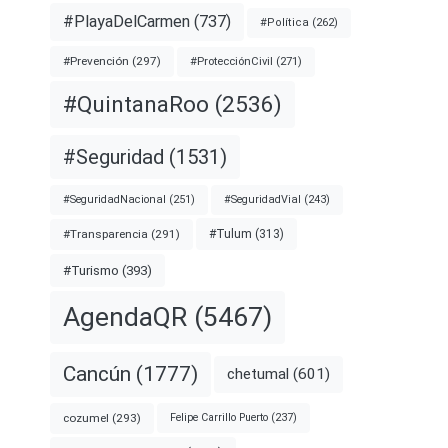
#PlayaDelCarmen
(737)
#Política
(262)
#Prevención
(297)
#ProtecciónCivil
(271)
#QuintanaRoo
(2536)
#Seguridad
(1531)
#SeguridadNacional
(251)
#SeguridadVial
(243)
#Transparencia
(291)
#Tulum
(313)
#Turismo
(393)
AgendaQR
(5467)
Cancún
(1777)
chetumal
(601)
cozumel
(293)
Felipe Carrillo Puerto
(237)