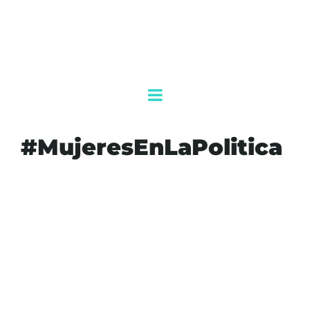
#MujeresEnLaPolitica
#AGENDAQR
#AKUMALFM
#CONGRESODELAUNION
#MARIBELLCRUZ
#MORENA
#MUJERESENLAPOLITICA
#NOTICIASQROO
#QUINTANAROO
#SENADODELAREPUBLICA
#TULUM