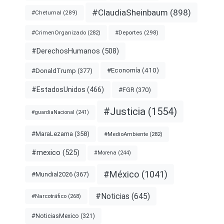
#ClaudiaSheinbaum
(898)
#Chetumal
(289)
#Deportes
(298)
#CrimenOrganizado
(282)
#DerechosHumanos
(508)
#Economía
(410)
#DonaldTrump
(377)
#EstadosUnidos
(466)
#FGR
(370)
#Justicia
(1554)
#guardiaNacional
(241)
#MaraLezama
(358)
#MedioAmbiente
(282)
#mexico
(525)
#Morena
(244)
#México
(1041)
#Mundial2026
(367)
#Noticias
(645)
#Narcotráfico
(268)
#NoticiasMexico
(321)