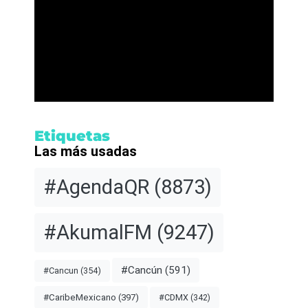
Etiquetas
Las más usadas
#AgendaQR
(8873)
#AkumalFM
(9247)
#Cancún
(591)
#Cancun
(354)
#CDMX
(342)
#CaribeMexicano
(397)