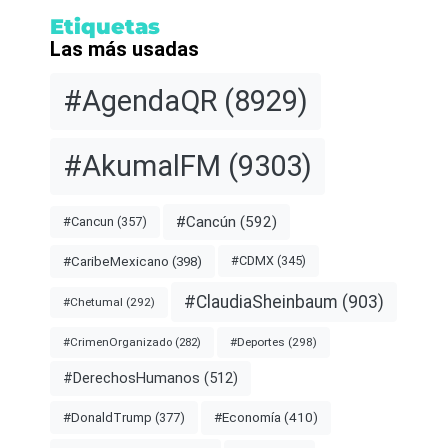
Etiquetas
Las más usadas
#AgendaQR
(8929)
#AkumalFM
(9303)
#Cancún
(592)
#Cancun
(357)
#CDMX
(345)
#CaribeMexicano
(398)
#ClaudiaSheinbaum
(903)
#Chetumal
(292)
#Deportes
(298)
#CrimenOrganizado
(282)
#DerechosHumanos
(512)
#Economía
(410)
#DonaldTrump
(377)