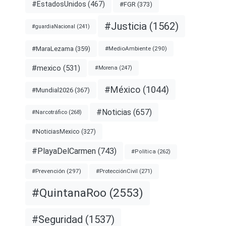
#EstadosUnidos
(467)
#FGR
(373)
#Justicia
(1562)
#guardiaNacional
(241)
#MaraLezama
(359)
#MedioAmbiente
(290)
#mexico
(531)
#Morena
(247)
#México
(1044)
#Mundial2026
(367)
#Noticias
(657)
#Narcotráfico
(268)
#NoticiasMexico
(327)
#PlayaDelCarmen
(743)
#Política
(262)
#Prevención
(297)
#ProtecciónCivil
(271)
#QuintanaRoo
(2553)
#Seguridad
(1537)