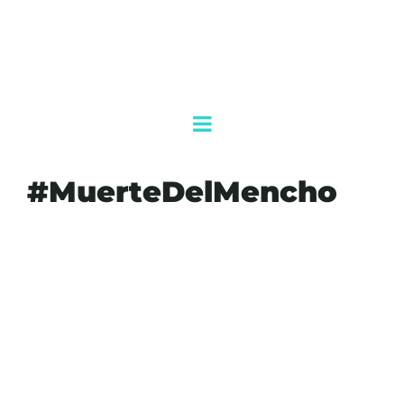
#MuerteDelMencho
#AEROPUERTOGUADALAJARA
#AFAC
#AGENDAQR
#AKUMALFM
#CRISISSEGURIDAD
#MUERTEDELMENCHO
#NARCOBLOQUEOS
#PUERTOVALLARTA
#SEGURIDADNACIONAL
#VUELOSCANCELADOS