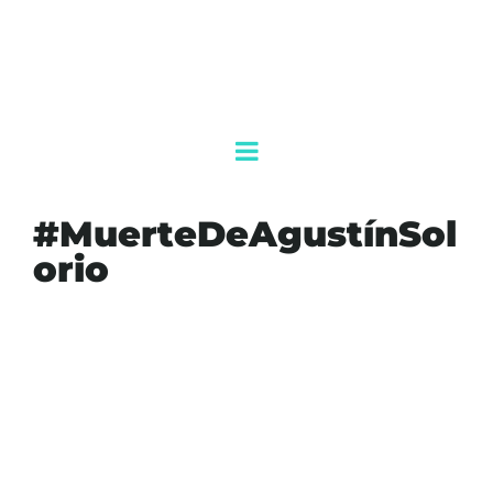
#MuerteDeAgustínSol
orio
#AGENDAQR
#AGUSTÍNSOLORIO
#AKUMALFM
#APATZINGÁN
#CONGRESOMICHOACÁN
#INSEGURIDAD
#JUSTICIA
#MICHOACÁN
#MUERTEDEAGUSTÍNSOLORIO
#NOTICIAS
#POLÍTICA
#PTMICHOACÁN
#TIERRACALIENTE
#VIOLENCIA