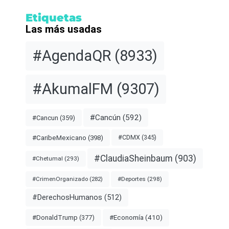
Etiquetas
Las más usadas
#AgendaQR
(8933)
#AkumalFM
(9307)
#Cancún
(592)
#Cancun
(359)
#CDMX
(345)
#CaribeMexicano
(398)
#ClaudiaSheinbaum
(903)
#Chetumal
(293)
#Deportes
(298)
#CrimenOrganizado
(282)
#DerechosHumanos
(512)
#Economía
(410)
#DonaldTrump
(377)