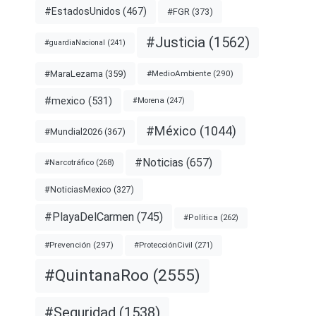
#EstadosUnidos
(467)
#FGR
(373)
#Justicia
(1562)
#guardiaNacional
(241)
#MaraLezama
(359)
#MedioAmbiente
(290)
#mexico
(531)
#Morena
(247)
#México
(1044)
#Mundial2026
(367)
#Noticias
(657)
#Narcotráfico
(268)
#NoticiasMexico
(327)
#PlayaDelCarmen
(745)
#Política
(262)
#Prevención
(297)
#ProtecciónCivil
(271)
#QuintanaRoo
(2555)
#Seguridad
(1538)