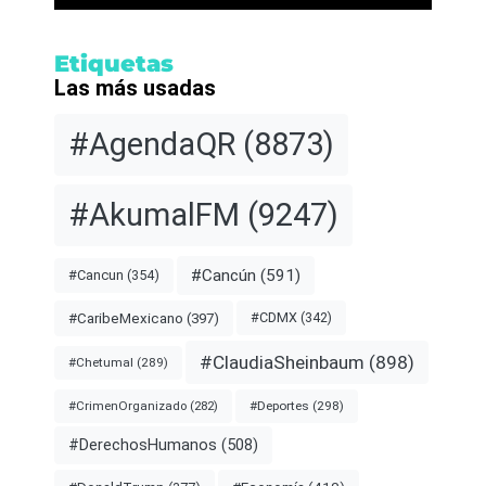
Etiquetas
Las más usadas
#AgendaQR
(8873)
#AkumalFM
(9247)
#Cancún
(591)
#Cancun
(354)
#CDMX
(342)
#CaribeMexicano
(397)
#ClaudiaSheinbaum
(898)
#Chetumal
(289)
#Deportes
(298)
#CrimenOrganizado
(282)
#DerechosHumanos
(508)