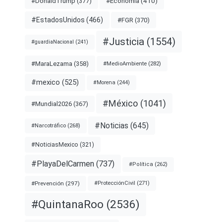
#Economía
(410)
#DonaldTrump
(377)
#EstadosUnidos
(466)
#FGR
(370)
#Justicia
(1554)
#guardiaNacional
(241)
#MaraLezama
(358)
#MedioAmbiente
(282)
#mexico
(525)
#Morena
(244)
#México
(1041)
#Mundial2026
(367)
#Noticias
(645)
#Narcotráfico
(268)
#NoticiasMexico
(321)
#PlayaDelCarmen
(737)
#Política
(262)
#Prevención
(297)
#ProtecciónCivil
(271)
#QuintanaRoo
(2536)