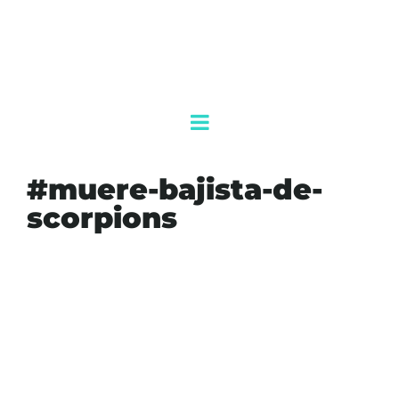
#muere-bajista-de-
scorpions
#AGENDAQR
#AKUMALFM
#ALEMANIA
#BAJISTA
#CÁNCER
#FRANCISBUCHHOLZ
#HARDROCK
#LEYENDA
#LUTO
#MUERE-BAJISTA-DE-SCORPIONS
#MÚSICA
#NOTICIASMÚSICA
#ROCK
#ROCKYOULIKEAHURRICANE
#SCORPIONS