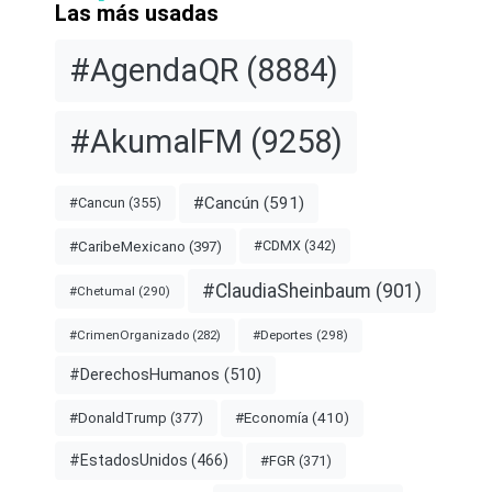
Las más usadas
#AgendaQR
(8884)
#AkumalFM
(9258)
#Cancún
(591)
#Cancun
(355)
#CDMX
(342)
#CaribeMexicano
(397)
#ClaudiaSheinbaum
(901)
#Chetumal
(290)
#Deportes
(298)
#CrimenOrganizado
(282)
#DerechosHumanos
(510)
#Economía
(410)
#DonaldTrump
(377)
#EstadosUnidos
(466)
#FGR
(371)