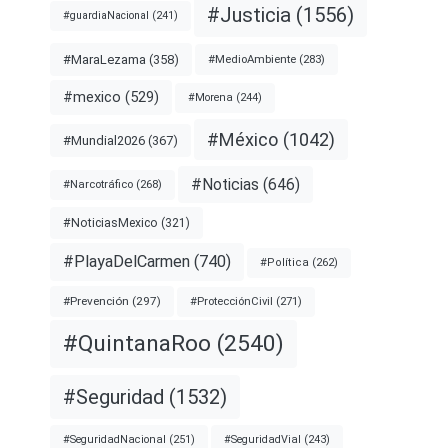
#Justicia
(1556)
#guardiaNacional
(241)
#MaraLezama
(358)
#MedioAmbiente
(283)
#mexico
(529)
#Morena
(244)
#México
(1042)
#Mundial2026
(367)
#Noticias
(646)
#Narcotráfico
(268)
#NoticiasMexico
(321)
#PlayaDelCarmen
(740)
#Política
(262)
#Prevención
(297)
#ProtecciónCivil
(271)
#QuintanaRoo
(2540)
#Seguridad
(1532)
#SeguridadNacional
(251)
#SeguridadVial
(243)