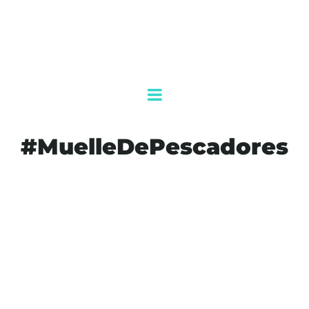
#MuelleDePescadores
#AGENDAQR
#AKUMALFM
#ASPIRADORASDESARGAZO
#BARRERASSARGACERAS
#COSTAMAYA
#EMBARCACIONES
#IMPACTOECOLÓGICO
#MARCOANTONIOMUÑOZ
#MEDIOAMBIENTE
#MUELLEDEPESCADORES
#QUINTANAROO
#RECOLECCIÓN
#SARGAZO
#SEMANASANTA
#TURISMO
#ZONANAVAL