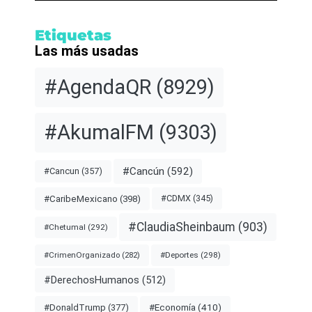
Etiquetas
Las más usadas
#AgendaQR
(8929)
#AkumalFM
(9303)
#Cancún
(592)
#Cancun
(357)
#CDMX
(345)
#CaribeMexicano
(398)
#ClaudiaSheinbaum
(903)
#Chetumal
(292)
#Deportes
(298)
#CrimenOrganizado
(282)
#DerechosHumanos
(512)
#Economía
(410)
#DonaldTrump
(377)