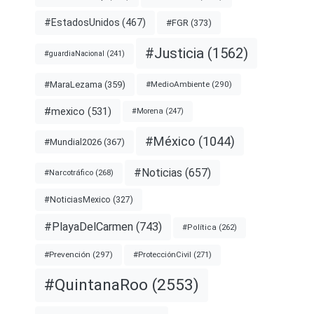
#EstadosUnidos
(467)
#FGR
(373)
#Justicia
(1562)
#guardiaNacional
(241)
#MaraLezama
(359)
#MedioAmbiente
(290)
#mexico
(531)
#Morena
(247)
#México
(1044)
#Mundial2026
(367)
#Noticias
(657)
#Narcotráfico
(268)
#NoticiasMexico
(327)
#PlayaDelCarmen
(743)
#Política
(262)
#Prevención
(297)
#ProtecciónCivil
(271)
#QuintanaRoo
(2553)