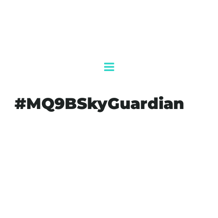
#MQ9BSkyGuardian
#AGENDAQR
#AKUMALFM
#COOPERACIONDEINTELIGENCIA
#CRIMENORGANIZADO
#DRON
#ESTADODEMEXICO
#FUERZASAEREASDEESTADOSUNIDOS
#INTELIGENCIAMILITAR
#MEXICOESTADOSUNIDOS
#MQ9BSKYGUARDIAN
#OMARGARCIAHARFUCH
#SEGURIDADPUBLICA