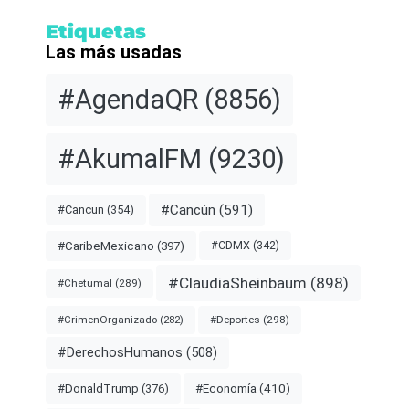
Etiquetas
Las más usadas
#AgendaQR
(8856)
#AkumalFM
(9230)
#Cancún
(591)
#Cancun
(354)
#CDMX
(342)
#CaribeMexicano
(397)
#ClaudiaSheinbaum
(898)
#Chetumal
(289)
#Deportes
(298)
#CrimenOrganizado
(282)
#DerechosHumanos
(508)
#Economía
(410)
#DonaldTrump
(376)