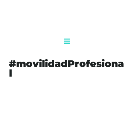
#movilidadProfesiona
l
#AGENDAQR
#AKUMALFM
#BIENESTARDOCENTE
#CAMBIOESCUELA
#CONDICIONESLABORALES
#EDUCACIÓN
#JUBILACIÓN
#MAESTROS
#MÉXICO
#MOVILIDADPROFESIONAL
#POLÍTICAEDUCATIVA
#REFORMAS
#SEP
#SISTEMAEDUCATIVO