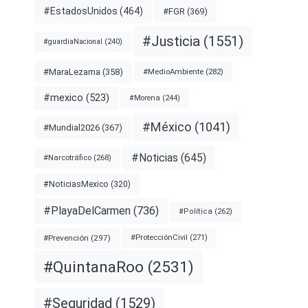
#EstadosUnidos
(464)
#FGR
(369)
#Justicia
(1551)
#guardiaNacional
(240)
#MaraLezama
(358)
#MedioAmbiente
(282)
#mexico
(523)
#Morena
(244)
#México
(1041)
#Mundial2026
(367)
#Noticias
(645)
#Narcotráfico
(268)
#NoticiasMexico
(320)
#PlayaDelCarmen
(736)
#Política
(262)
#Prevención
(297)
#ProtecciónCivil
(271)
#QuintanaRoo
(2531)
#Seguridad
(1529)