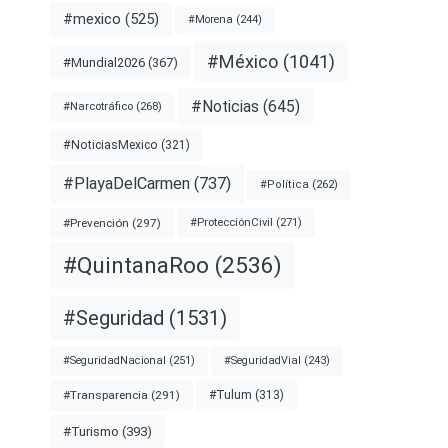
#mexico
(525)
#Morena
(244)
#México
(1041)
#Mundial2026
(367)
#Noticias
(645)
#Narcotráfico
(268)
#NoticiasMexico
(321)
#PlayaDelCarmen
(737)
#Política
(262)
#Prevención
(297)
#ProtecciónCivil
(271)
#QuintanaRoo
(2536)
#Seguridad
(1531)
#SeguridadNacional
(251)
#SeguridadVial
(243)
#Transparencia
(291)
#Tulum
(313)
#Turismo
(393)