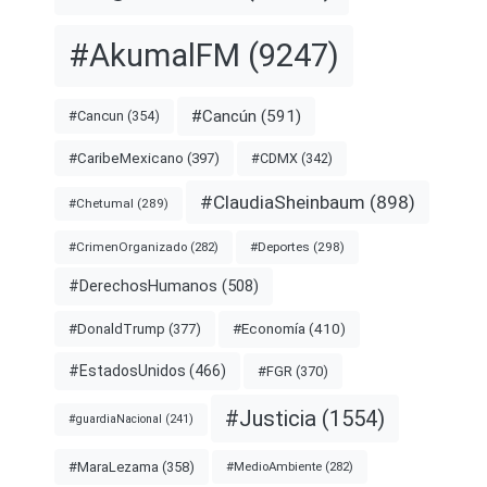
#AkumalFM
(9247)
#Cancún
(591)
#Cancun
(354)
#CDMX
(342)
#CaribeMexicano
(397)
#ClaudiaSheinbaum
(898)
#Chetumal
(289)
#Deportes
(298)
#CrimenOrganizado
(282)
#DerechosHumanos
(508)
#Economía
(410)
#DonaldTrump
(377)
#EstadosUnidos
(466)
#FGR
(370)
#Justicia
(1554)
#guardiaNacional
(241)
#MaraLezama
(358)
#MedioAmbiente
(282)