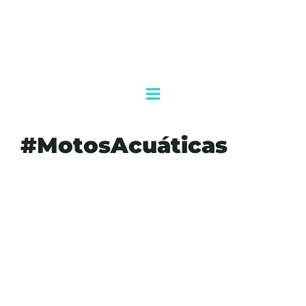
#MotosAcuáticas
#AGENDAQR
#AKUMALFM
#CANCÚN
#MOTOSACUÁTICAS
#NOTICIASCANCÚN
#POLICÍACANCÚN
#QUINTANAROO
#SEGURIDAD
#TURISMOSEGURO
#ZONAHOTELERA