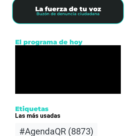
La fuerza de tu voz
Buzón de denuncia ciudadana
El programa de hoy
Etiquetas
Las más usadas
#AgendaQR
(8873)