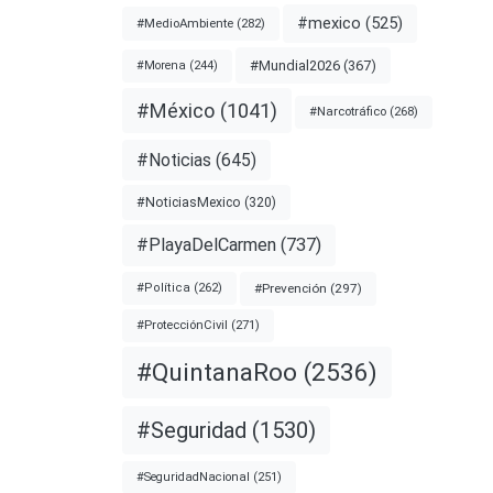
#mexico
(525)
#MedioAmbiente
(282)
#Mundial2026
(367)
#Morena
(244)
#México
(1041)
#Narcotráfico
(268)
#Noticias
(645)
#NoticiasMexico
(320)
#PlayaDelCarmen
(737)
#Prevención
(297)
#Política
(262)
#ProtecciónCivil
(271)
#QuintanaRoo
(2536)
#Seguridad
(1530)
#SeguridadNacional
(251)