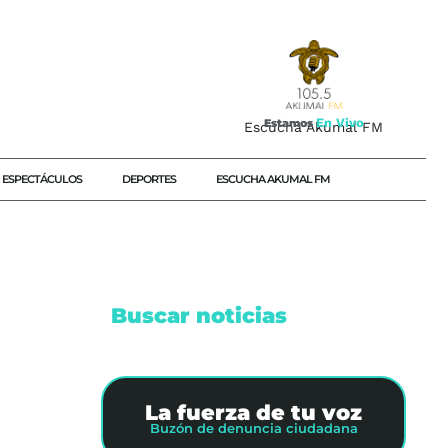
E
n
V
i
v
o
Estamos
Escucha Akumal FM
ESPECTÁCULOS
DEPORTES
ESCUCHA AKUMAL FM
Buscar noticias
La fuerza de tu voz
Buzón de denuncia ciudadana