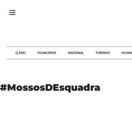
Q. ROO
MUNICIPIOS
NACIONAL
TURISMO
MUND
#MossosDEsquadra
#AGENDAQR
#AKUMALFM
#BARCELONA
#CRIMENDEEMPRESARIOMODA
#INVESTIGACIONPOLICIAL
#ISAKANDIC
#JONATHANANDIC
#MANGO
#MARTORELL
#MODAESPAÑOLA