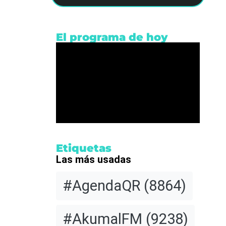
El programa de hoy
Etiquetas
Las más usadas
#AgendaQR
(8864)
#AkumalFM
(9238)