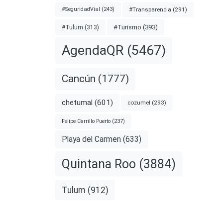
#Transparencia
(291)
#SeguridadVial
(243)
#Turismo
(393)
#Tulum
(313)
AgendaQR
(5467)
Cancún
(1777)
chetumal
(601)
cozumel
(293)
Felipe Carrillo Puerto
(237)
Playa del Carmen
(633)
Quintana Roo
(3884)
Tulum
(912)