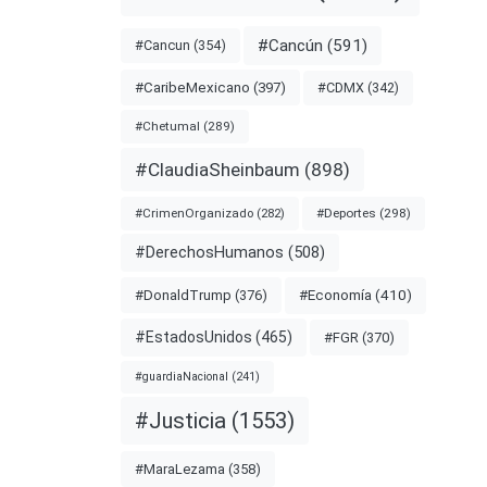
#Cancún
(591)
#Cancun
(354)
#CDMX
(342)
#CaribeMexicano
(397)
#Chetumal
(289)
#ClaudiaSheinbaum
(898)
#Deportes
(298)
#CrimenOrganizado
(282)
#DerechosHumanos
(508)
#Economía
(410)
#DonaldTrump
(376)
#EstadosUnidos
(465)
#FGR
(370)
#guardiaNacional
(241)
#Justicia
(1553)
#MaraLezama
(358)