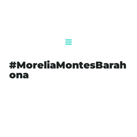
#MoreliaMontesBarah
ona
#AGENDAQR
#AKUMALFM
#BOMBEROS
#CRUELDADANIMAL
#DENUNCIACIUDADANA
#ECOLOGIA
#ENVENENAMIENTODEPERROS
#HOLBOX
#JUSTICIAANIMAL
#KANTUNILKIN
#MALTRATOANIMAL
#MORELIAMONTESBARAHONA