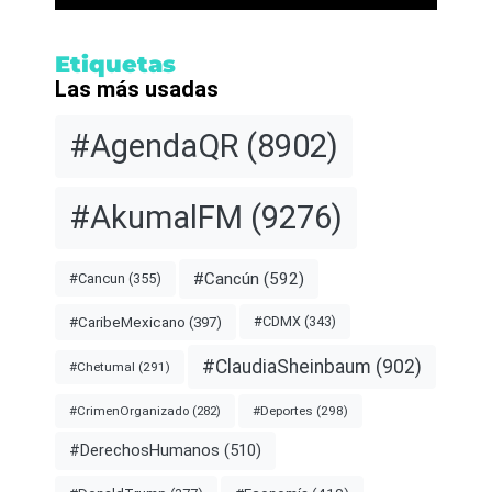
Etiquetas
Las más usadas
#AgendaQR
(8902)
#AkumalFM
(9276)
#Cancún
(592)
#Cancun
(355)
#CDMX
(343)
#CaribeMexicano
(397)
#ClaudiaSheinbaum
(902)
#Chetumal
(291)
#Deportes
(298)
#CrimenOrganizado
(282)
#DerechosHumanos
(510)