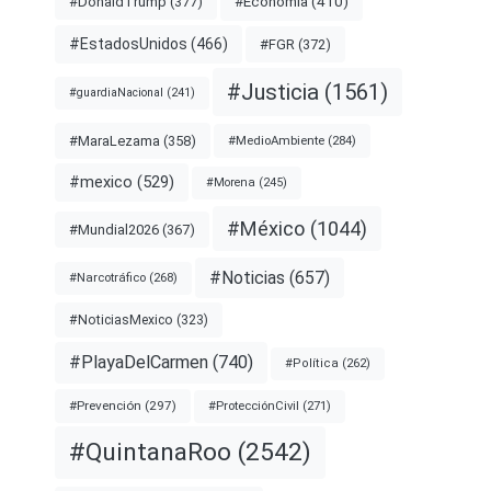
#Economía
(410)
#DonaldTrump
(377)
#EstadosUnidos
(466)
#FGR
(372)
#Justicia
(1561)
#guardiaNacional
(241)
#MaraLezama
(358)
#MedioAmbiente
(284)
#mexico
(529)
#Morena
(245)
#México
(1044)
#Mundial2026
(367)
#Noticias
(657)
#Narcotráfico
(268)
#NoticiasMexico
(323)
#PlayaDelCarmen
(740)
#Política
(262)
#Prevención
(297)
#ProtecciónCivil
(271)
#QuintanaRoo
(2542)