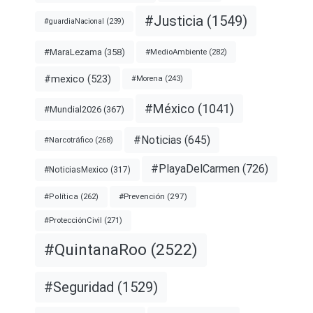
#Justicia
(1549)
#guardiaNacional
(239)
#MaraLezama
(358)
#MedioAmbiente
(282)
#mexico
(523)
#Morena
(243)
#México
(1041)
#Mundial2026
(367)
#Noticias
(645)
#Narcotráfico
(268)
#PlayaDelCarmen
(726)
#NoticiasMexico
(317)
#Prevención
(297)
#Política
(262)
#ProtecciónCivil
(271)
#QuintanaRoo
(2522)
#Seguridad
(1529)