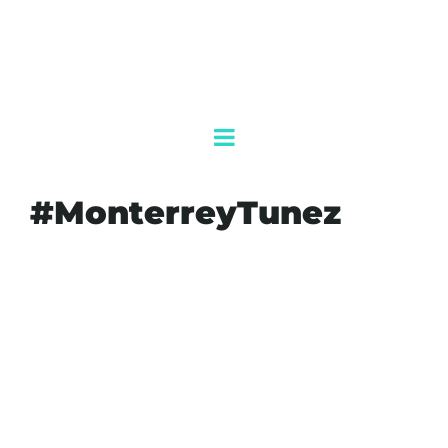
#MonterreyTunez
#AGENDAQR
#AKUMALFM
#CAMPAMENTOSBASE
#CANCUNURUGUAY
#CLAUDIASHEINBAUM
#ESTADIOAZTECA
#FIFA
#FUTBOLINTERNACIONAL
#GUADALAJARACOLOMBIA
#JAVIERAGUIRRE
#MONTERREYTUNEZ
#MUNDIAL2026
#PACHUCASUDAFRICA
#SELECCIONMEXICANA