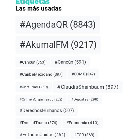
Etiquetas
Las más usadas
#AgendaQR
(8843)
#AkumalFM
(9217)
#Cancún
(591)
#Cancun
(353)
#CDMX
(342)
#CaribeMexicano
(397)
#ClaudiaSheinbaum
(897)
#Chetumal
(289)
#Deportes
(298)
#CrimenOrganizado
(282)
#DerechosHumanos
(507)
#Economía
(410)
#DonaldTrump
(376)
#EstadosUnidos
(464)
#FGR
(368)