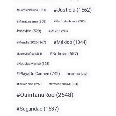
#Justicia
(1562)
#guardiaNacional
(241)
#MaraLezama
(358)
#MedioAmbiente
(285)
#mexico
(529)
#Morena
(245)
#México
(1044)
#Mundial2026
(367)
#Noticias
(657)
#Narcotráfico
(268)
#NoticiasMexico
(323)
#PlayaDelCarmen
(742)
#Política
(262)
#Prevención
(297)
#ProtecciónCivil
(271)
#QuintanaRoo
(2548)
#Seguridad
(1537)