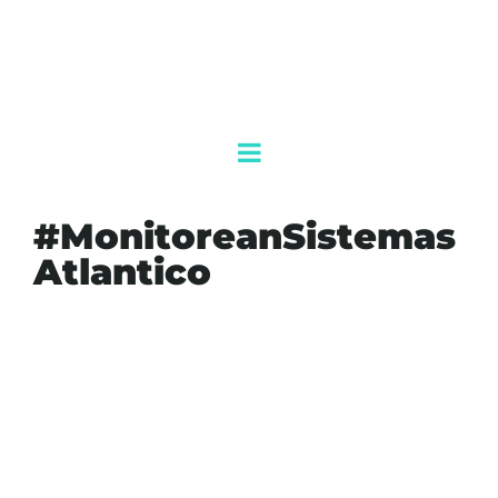
#MonitoreanSistemas
Atlantico
#AGENDAQR
#AKUMALFM
#ATLANTICO
#CICLONES
#CLIMA
#DEPRESIONTROPICAL
#HURACANES
#METEOROLOGIA
#MONITOREANSISTEMASATLANTICO
#NHC
#ONDATROPICAL
#PRONOSTICO
#SISTEMAS
#TEMPORADADEHURACANES
#TORMENTATROPICAL