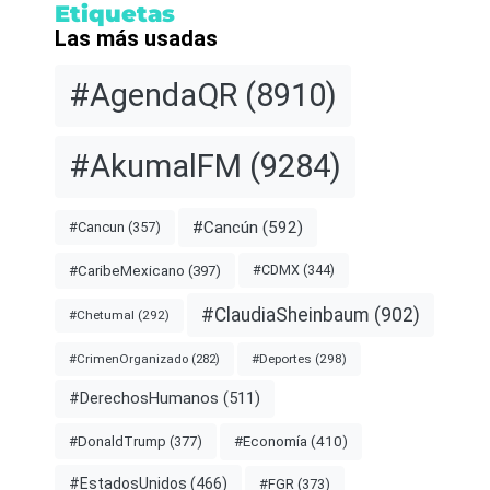
Etiquetas
Las más usadas
#AgendaQR
(8910)
#AkumalFM
(9284)
#Cancún
(592)
#Cancun
(357)
#CDMX
(344)
#CaribeMexicano
(397)
#ClaudiaSheinbaum
(902)
#Chetumal
(292)
#Deportes
(298)
#CrimenOrganizado
(282)
#DerechosHumanos
(511)
#Economía
(410)
#DonaldTrump
(377)
#EstadosUnidos
(466)
#FGR
(373)