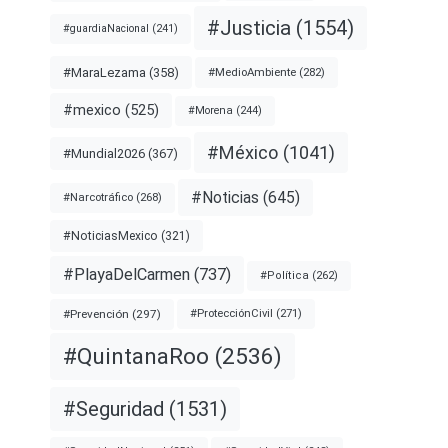
#Justicia
(1554)
#guardiaNacional
(241)
#MaraLezama
(358)
#MedioAmbiente
(282)
#mexico
(525)
#Morena
(244)
#México
(1041)
#Mundial2026
(367)
#Noticias
(645)
#Narcotráfico
(268)
#NoticiasMexico
(321)
#PlayaDelCarmen
(737)
#Política
(262)
#Prevención
(297)
#ProtecciónCivil
(271)
#QuintanaRoo
(2536)
#Seguridad
(1531)