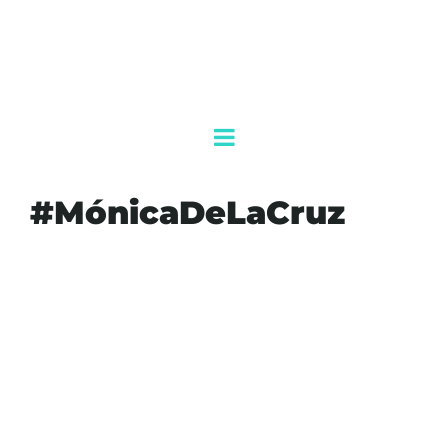
#MónicaDeLaCruz
#AGENDAQR
#AKUMALFM
#BOBBYPULIDOCANDIDATO
#CONGRESO
#DEMÓCRATA
#ELECCIONES2026
#LATINOS
#MCALLEN
#MÓNICADELACRUZ
#MÚSICATEJANA
#POLÍTICA
#REPUBLICANO
#SURDETEXAS
#TEXAS
#VOTANTES