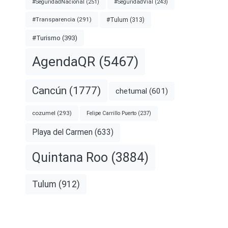
#SeguridadNacional
(251)
#SeguridadVial
(243)
#Transparencia
(291)
#Tulum
(313)
#Turismo
(393)
AgendaQR
(5467)
Cancún
(1777)
chetumal
(601)
cozumel
(293)
Felipe Carrillo Puerto
(237)
Playa del Carmen
(633)
Quintana Roo
(3884)
Tulum
(912)