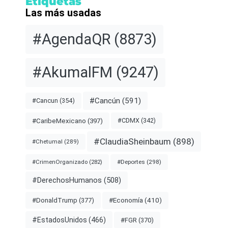
Etiquetas
Las más usadas
#AgendaQR
(8873)
#AkumalFM
(9247)
#Cancún
(591)
#Cancun
(354)
#CDMX
(342)
#CaribeMexicano
(397)
#ClaudiaSheinbaum
(898)
#Chetumal
(289)
#Deportes
(298)
#CrimenOrganizado
(282)
#DerechosHumanos
(508)
#Economía
(410)
#DonaldTrump
(377)
#EstadosUnidos
(466)
#FGR
(370)