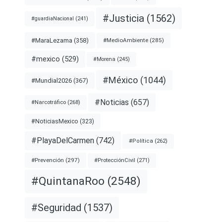
#Justicia
(1562)
#guardiaNacional
(241)
#MaraLezama
(358)
#MedioAmbiente
(285)
#mexico
(529)
#Morena
(245)
#México
(1044)
#Mundial2026
(367)
#Noticias
(657)
#Narcotráfico
(268)
#NoticiasMexico
(323)
#PlayaDelCarmen
(742)
#Política
(262)
#Prevención
(297)
#ProtecciónCivil
(271)
#QuintanaRoo
(2548)
#Seguridad
(1537)