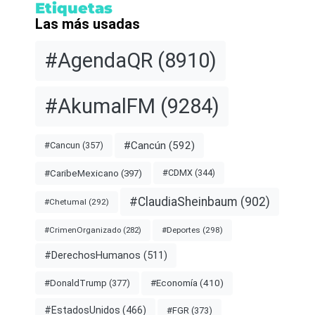
Etiquetas
Las más usadas
#AgendaQR
(8910)
#AkumalFM
(9284)
#Cancún
(592)
#Cancun
(357)
#CDMX
(344)
#CaribeMexicano
(397)
#ClaudiaSheinbaum
(902)
#Chetumal
(292)
#Deportes
(298)
#CrimenOrganizado
(282)
#DerechosHumanos
(511)
#Economía
(410)
#DonaldTrump
(377)
#EstadosUnidos
(466)
#FGR
(373)