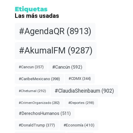
Etiquetas
Las más usadas
#AgendaQR
(8913)
#AkumalFM
(9287)
#Cancún
(592)
#Cancun
(357)
#CDMX
(344)
#CaribeMexicano
(398)
#ClaudiaSheinbaum
(902)
#Chetumal
(292)
#Deportes
(298)
#CrimenOrganizado
(282)
#DerechosHumanos
(511)
#Economía
(410)
#DonaldTrump
(377)