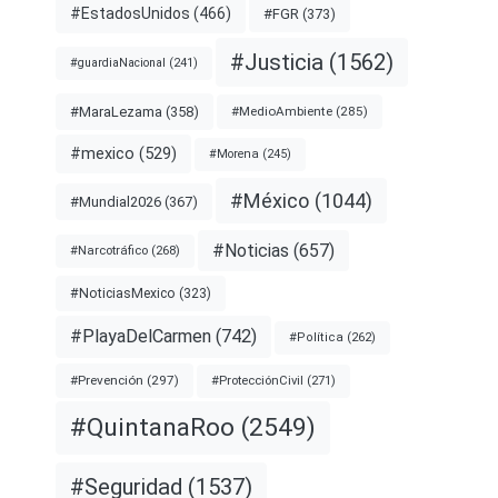
#EstadosUnidos
(466)
#FGR
(373)
#Justicia
(1562)
#guardiaNacional
(241)
#MaraLezama
(358)
#MedioAmbiente
(285)
#mexico
(529)
#Morena
(245)
#México
(1044)
#Mundial2026
(367)
#Noticias
(657)
#Narcotráfico
(268)
#NoticiasMexico
(323)
#PlayaDelCarmen
(742)
#Política
(262)
#Prevención
(297)
#ProtecciónCivil
(271)
#QuintanaRoo
(2549)
#Seguridad
(1537)