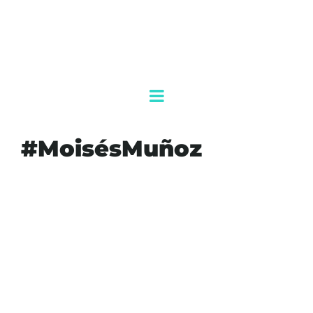
#MoisésMuñoz
#CULTURADEPORTIVA
#DEPORTE
#DIRECCIÓNDEDEPORTE
#INFRAESTRUCTURADEPORTIVA
#JUVENTUD
#MOISÉSMUÑOZ
#SALUDYDEPORTE
AGENDAQR
FUTBOL
TULUM