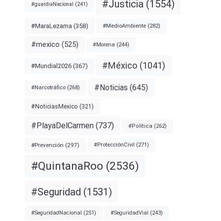
#Justicia
(1554)
#guardiaNacional
(241)
#MaraLezama
(358)
#MedioAmbiente
(282)
#mexico
(525)
#Morena
(244)
#México
(1041)
#Mundial2026
(367)
#Noticias
(645)
#Narcotráfico
(268)
#NoticiasMexico
(321)
#PlayaDelCarmen
(737)
#Política
(262)
#Prevención
(297)
#ProtecciónCivil
(271)
#QuintanaRoo
(2536)
#Seguridad
(1531)
#SeguridadNacional
(251)
#SeguridadVial
(243)