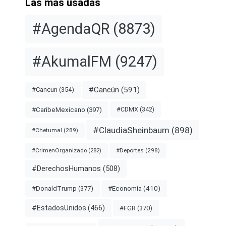
Las más usadas
#AgendaQR
(8873)
#AkumalFM
(9247)
#Cancún
(591)
#Cancun
(354)
#CDMX
(342)
#CaribeMexicano
(397)
#ClaudiaSheinbaum
(898)
#Chetumal
(289)
#Deportes
(298)
#CrimenOrganizado
(282)
#DerechosHumanos
(508)
#Economía
(410)
#DonaldTrump
(377)
#EstadosUnidos
(466)
#FGR
(370)