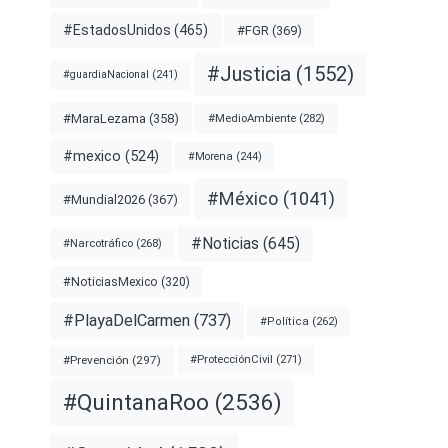
#EstadosUnidos
(465)
#FGR
(369)
#Justicia
(1552)
#guardiaNacional
(241)
#MaraLezama
(358)
#MedioAmbiente
(282)
#mexico
(524)
#Morena
(244)
#México
(1041)
#Mundial2026
(367)
#Noticias
(645)
#Narcotráfico
(268)
#NoticiasMexico
(320)
#PlayaDelCarmen
(737)
#Política
(262)
#Prevención
(297)
#ProtecciónCivil
(271)
#QuintanaRoo
(2536)