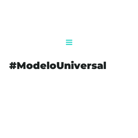
#ModeloUniversal
#AGENDAQR
#AKUMALFM
#CÁNCERDEMAMA
#DETECCIÓNTEMPRANA
#INVERSIÓNENSALUD
#MODELOUNIVERSAL
#OCTUBREROSA
#PREVENCIÓN
#SALUDMÉXICO
#SHEINBAUM