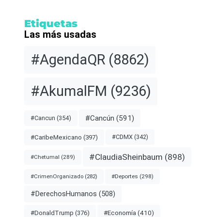
Etiquetas
Las más usadas
#AgendaQR
(8862)
#AkumalFM
(9236)
#Cancún
(591)
#Cancun
(354)
#CDMX
(342)
#CaribeMexicano
(397)
#ClaudiaSheinbaum
(898)
#Chetumal
(289)
#Deportes
(298)
#CrimenOrganizado
(282)
#DerechosHumanos
(508)
#Economía
(410)
#DonaldTrump
(376)