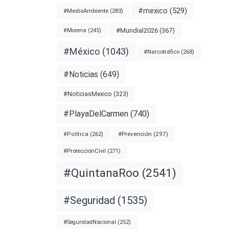
#mexico
(529)
#MedioAmbiente
(283)
#Mundial2026
(367)
#Morena
(245)
#México
(1043)
#Narcotráfico
(268)
#Noticias
(649)
#NoticiasMexico
(323)
#PlayaDelCarmen
(740)
#Prevención
(297)
#Política
(262)
#ProtecciónCivil
(271)
#QuintanaRoo
(2541)
#Seguridad
(1535)
#SeguridadNacional
(252)