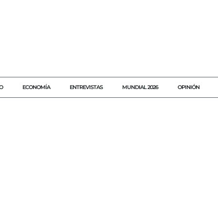
O
ECONOMÍA
ENTREVISTAS
MUNDIAL 2026
OPINIÓN
#AGENDAQR
#AKUMALFM
#CAINVELASQUEZ
#CALIFORNIA
#CRONICA
#DEPORTES
#EEUU
#JUSTICIA
#LEY
#LIBERTADCONDICIONAL
#LUCHALIBRE
#MMA
#NOTICIAS