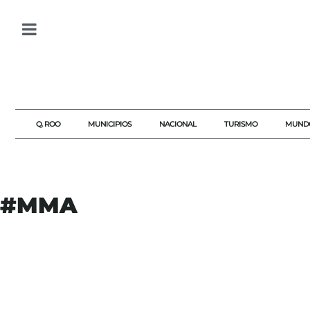
Q. ROO
MUNICIPIOS
NACIONAL
TURISMO
MUND
#MMA
#AGENDAQR
#AKUMALFM
#ARRESTOS
#CASABLANCA
#COMPLOT
#DONALDTRUMP
#DRONES
#ESTADOSUNIDOS
#FBI
#JUSTICIA
#MISURI
#MMA
#SEGURIDAD
#TERRORISMO
#WASHINGTON