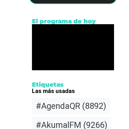
El programa de hoy
ntarios
a de
Etiquetas
Las más usadas
or
#AgendaQR
(8892)
ón
#AkumalFM
(9266)
nota