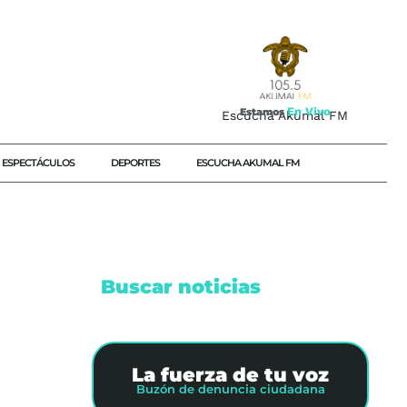
E
n
V
i
v
o
Estamos
Escucha Akumal FM
ESPECTÁCULOS
DEPORTES
ESCUCHA AKUMAL FM
Buscar noticias
La fuerza de tu voz
Buzón de denuncia ciudadana