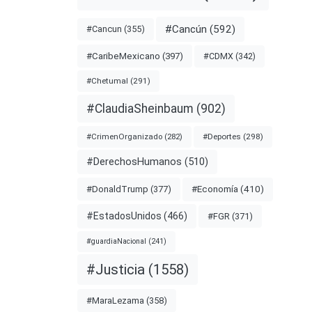
#Cancún
(592)
#Cancun
(355)
#CDMX
(342)
#CaribeMexicano
(397)
#Chetumal
(291)
#ClaudiaSheinbaum
(902)
#Deportes
(298)
#CrimenOrganizado
(282)
#DerechosHumanos
(510)
#Economía
(410)
#DonaldTrump
(377)
#EstadosUnidos
(466)
#FGR
(371)
#guardiaNacional
(241)
#Justicia
(1558)
#MaraLezama
(358)