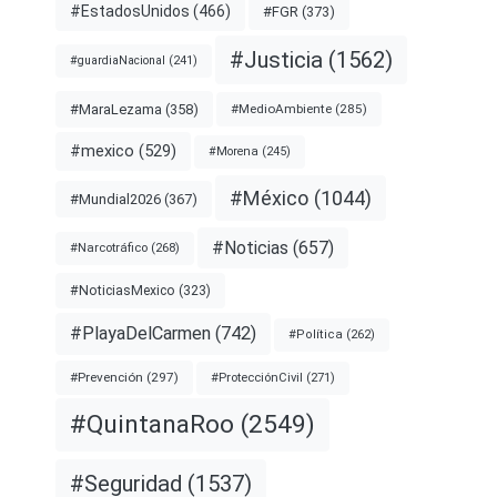
#EstadosUnidos
(466)
#FGR
(373)
#Justicia
(1562)
#guardiaNacional
(241)
#MaraLezama
(358)
#MedioAmbiente
(285)
#mexico
(529)
#Morena
(245)
#México
(1044)
#Mundial2026
(367)
#Noticias
(657)
#Narcotráfico
(268)
#NoticiasMexico
(323)
#PlayaDelCarmen
(742)
#Política
(262)
#Prevención
(297)
#ProtecciónCivil
(271)
#QuintanaRoo
(2549)
#Seguridad
(1537)