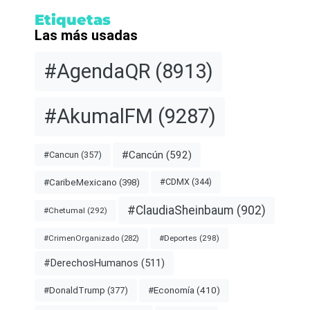
Etiquetas
Las más usadas
#AgendaQR
(8913)
#AkumalFM
(9287)
#Cancún
(592)
#Cancun
(357)
#CDMX
(344)
#CaribeMexicano
(398)
#ClaudiaSheinbaum
(902)
#Chetumal
(292)
#Deportes
(298)
#CrimenOrganizado
(282)
#DerechosHumanos
(511)
#Economía
(410)
#DonaldTrump
(377)