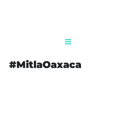
#MitlaOaxaca
#AGENDAQR
#AKUMALFM
#BLOQUEOCARRETERO
#CARRETERA190
#CNTEOAXACA
#CONFLICTOMAGISTERIAL
#ESAÚLÓPEZQUERO
#GOBERNACIÓN
#INSEGURIDADOAXACA
#MITLAOAXACA
#OAXACASITIADA
#PROFESORESCNTE
#PROTESTASOCIAL
#ROMPEDIÁLOGOCONSEGOB
#SECCIÓN22