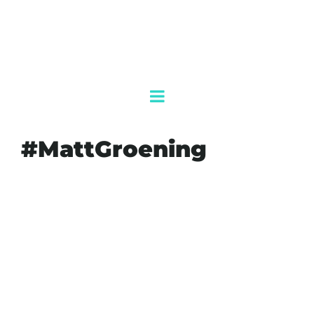
#MattGroening
#20AÑOSDESPUÉS
#536MILLONESDEDÓLARES
#AGENDAQR
#AKUMALFM
#DISNEY
#DISNEYPLUS
#JULIO2027
#LOSSIMPSON
#MÁSLONGEVA
#MATTGROENING
#NUEVA PELÍCULA
#PANTALLAGRANDE
#SEGUNDA
#SIMPSONPANTALLAGRANDE
#THESIMPSONSTHEMOVIE