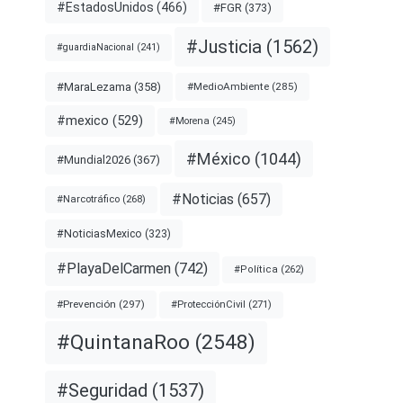
#EstadosUnidos
(466)
#FGR
(373)
#Justicia
(1562)
#guardiaNacional
(241)
#MaraLezama
(358)
#MedioAmbiente
(285)
#mexico
(529)
#Morena
(245)
#México
(1044)
#Mundial2026
(367)
#Noticias
(657)
#Narcotráfico
(268)
#NoticiasMexico
(323)
#PlayaDelCarmen
(742)
#Política
(262)
#Prevención
(297)
#ProtecciónCivil
(271)
#QuintanaRoo
(2548)
#Seguridad
(1537)