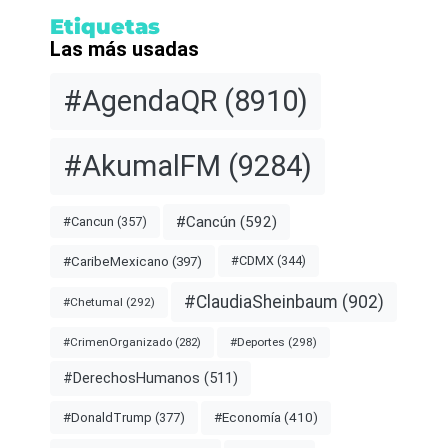
Etiquetas
Las más usadas
#AgendaQR
(8910)
#AkumalFM
(9284)
#Cancún
(592)
#Cancun
(357)
#CDMX
(344)
#CaribeMexicano
(397)
#ClaudiaSheinbaum
(902)
#Chetumal
(292)
#Deportes
(298)
#CrimenOrganizado
(282)
#DerechosHumanos
(511)
#Economía
(410)
#DonaldTrump
(377)