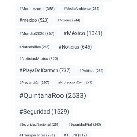
#MaraLezama
(358)
#MedioAmbiente
(282)
#mexico
(523)
#Morena
(244)
#México
(1041)
#Mundial2026
(367)
#Noticias
(645)
#Narcotráfico
(268)
#NoticiasMexico
(320)
#PlayaDelCarmen
(737)
#Política
(262)
#Prevención
(297)
#ProtecciónCivil
(271)
#QuintanaRoo
(2533)
#Seguridad
(1529)
#SeguridadNacional
(251)
#SeguridadVial
(243)
#Transparencia
(291)
#Tulum
(312)