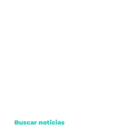
viernes, junio 13, 2025
/
Cancún
,
Q. Roo
/
No hay
comentarios
Estafan con 18 mil pesos a la
youtuber Mary Fra en Cancún
Mary Fra, una youtuber estafada en Cancún,
pierde 18 mil pesos en fraude de boletos aéreos.
Leer nota
Buscar noticias