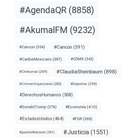
#AgendaQR
(8858)
#AkumalFM
(9232)
#Cancún
(591)
#Cancun
(354)
#CDMX
(342)
#CaribeMexicano
(397)
#ClaudiaSheinbaum
(898)
#Chetumal
(289)
#Deportes
(298)
#CrimenOrganizado
(282)
#DerechosHumanos
(508)
#Economía
(410)
#DonaldTrump
(376)
#EstadosUnidos
(464)
#FGR
(369)
#Justicia
(1551)
#guardiaNacional
(241)