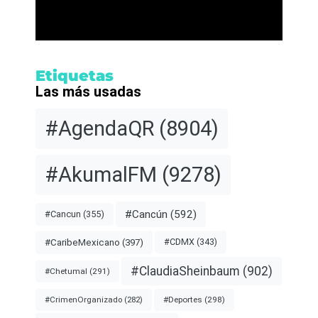
Etiquetas
Las más usadas
#AgendaQR
(8904)
#AkumalFM
(9278)
#Cancún
(592)
#Cancun
(355)
#CDMX
(343)
#CaribeMexicano
(397)
#ClaudiaSheinbaum
(902)
#Chetumal
(291)
#Deportes
(298)
#CrimenOrganizado
(282)