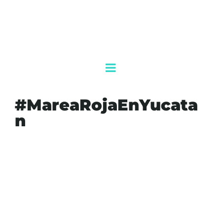
#MareaRojaEnYucata
n
#AGENDAQR
#AKUMALFM
#ALGASTOXICAS
#COMITEINTERINSTITUCIONALDESEGUIMIENTOYEVALUACION
#JOAQUINDIAZMENA
#MAREAROJA
#MAREAROJAENYUCATAN
#MONITOREODELMAR
#PARALISISPORPRODUCTOSMARINOS
#PROGRESO