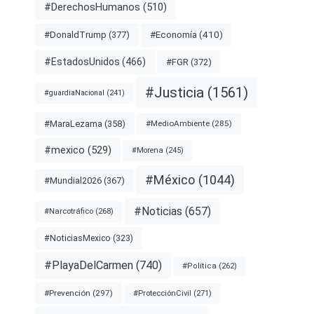
#DerechosHumanos
(510)
#Economía
(410)
#DonaldTrump
(377)
#EstadosUnidos
(466)
#FGR
(372)
#Justicia
(1561)
#guardiaNacional
(241)
#MaraLezama
(358)
#MedioAmbiente
(285)
#mexico
(529)
#Morena
(245)
#México
(1044)
#Mundial2026
(367)
#Noticias
(657)
#Narcotráfico
(268)
#NoticiasMexico
(323)
#PlayaDelCarmen
(740)
#Política
(262)
#Prevención
(297)
#ProtecciónCivil
(271)