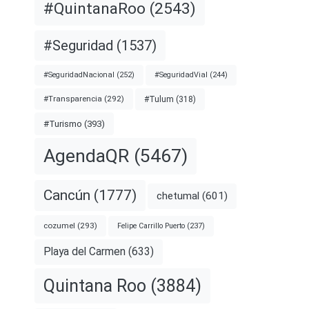
#QuintanaRoo
(2543)
#Seguridad
(1537)
#SeguridadNacional
(252)
#SeguridadVial
(244)
#Transparencia
(292)
#Tulum
(318)
#Turismo
(393)
AgendaQR
(5467)
Cancún
(1777)
chetumal
(601)
cozumel
(293)
Felipe Carrillo Puerto
(237)
Playa del Carmen
(633)
Quintana Roo
(3884)