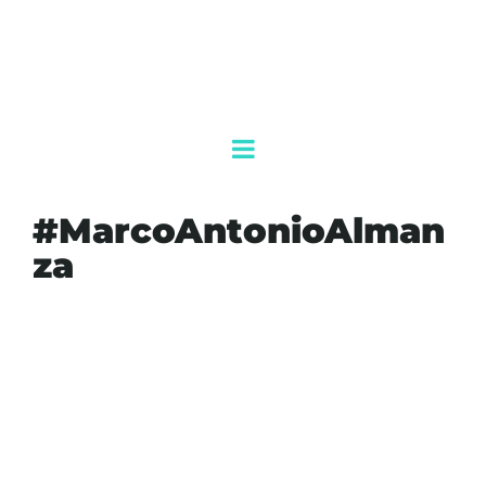
#MarcoAntonioAlman
za
#AGENDAQR
#AKUMALFM
#CASOROCHAMOYA
#CORTENUEVAYORK
#CULIACÁN
#DEA
#ENRIQUEDÍAZVEGA
#FGR
#JAYCLAYTON
#LOSCHAPITOS
#MARCOANTONIOALMANZA
#NARCOTRÁFICO
#NOTICIASSINALOA
#RUBÉNROCHAMOYA