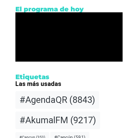
El programa de hoy
Etiquetas
Las más usadas
#AgendaQR
(8843)
#AkumalFM
(9217)
#Cancún
(591)
#Cancun
(353)