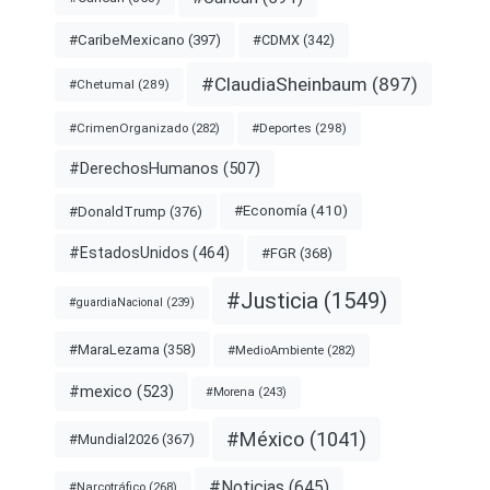
#CDMX
(342)
#CaribeMexicano
(397)
#ClaudiaSheinbaum
(897)
#Chetumal
(289)
#Deportes
(298)
#CrimenOrganizado
(282)
#DerechosHumanos
(507)
#Economía
(410)
#DonaldTrump
(376)
#EstadosUnidos
(464)
#FGR
(368)
#Justicia
(1549)
#guardiaNacional
(239)
#MaraLezama
(358)
#MedioAmbiente
(282)
#mexico
(523)
#Morena
(243)
#México
(1041)
#Mundial2026
(367)
#Noticias
(645)
#Narcotráfico
(268)