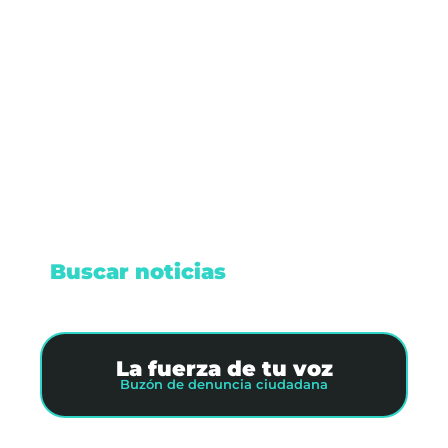
El senador Enrique Inzunza decide presentarse
ante los ministerios públicos para desahogar las
investigaciones internacionales que pesan sobre
diversos funcionarios.
Leer nota
Buscar noticias
La fuerza de tu voz
Buzón de denuncia ciudadana