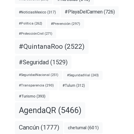
#PlayaDelCarmen
(726)
#NoticiasMexico
(317)
#Prevención
(297)
#Política
(262)
#ProtecciónCivil
(271)
#QuintanaRoo
(2522)
#Seguridad
(1529)
#SeguridadNacional
(251)
#SeguridadVial
(243)
#Transparencia
(290)
#Tulum
(312)
#Turismo
(393)
AgendaQR
(5466)
Cancún
(1777)
chetumal
(601)