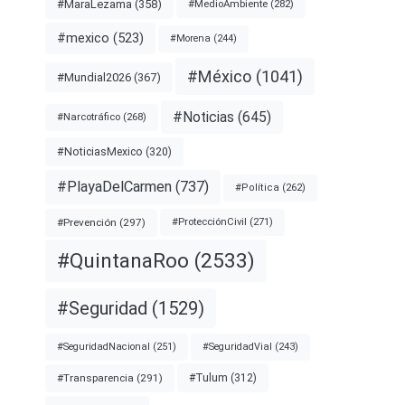
#MaraLezama
(358)
#MedioAmbiente
(282)
#mexico
(523)
#Morena
(244)
#México
(1041)
#Mundial2026
(367)
#Noticias
(645)
#Narcotráfico
(268)
#NoticiasMexico
(320)
#PlayaDelCarmen
(737)
#Política
(262)
#Prevención
(297)
#ProtecciónCivil
(271)
#QuintanaRoo
(2533)
#Seguridad
(1529)
#SeguridadNacional
(251)
#SeguridadVial
(243)
#Transparencia
(291)
#Tulum
(312)