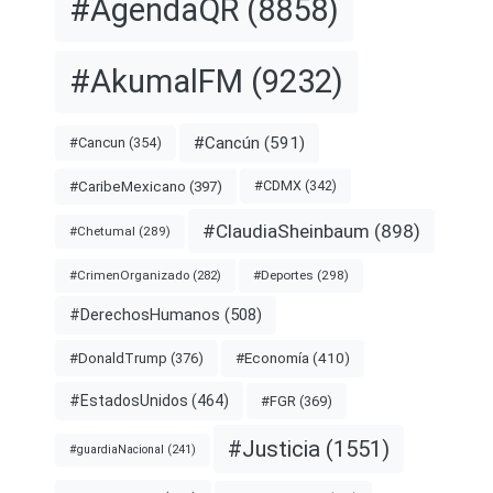
#AgendaQR
(8858)
#AkumalFM
(9232)
#Cancún
(591)
#Cancun
(354)
#CDMX
(342)
#CaribeMexicano
(397)
#ClaudiaSheinbaum
(898)
#Chetumal
(289)
#Deportes
(298)
#CrimenOrganizado
(282)
#DerechosHumanos
(508)
#Economía
(410)
#DonaldTrump
(376)
#EstadosUnidos
(464)
#FGR
(369)
#Justicia
(1551)
#guardiaNacional
(241)