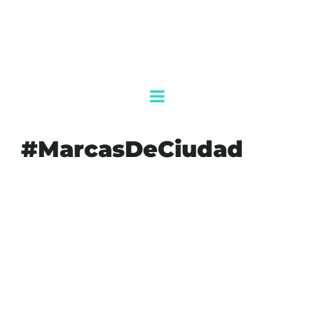
#MarcasDeCiudad
#AGENDAQR
#AKUMALFM
#ATRACCIONDETURISTAS
#CANCUNEXPANSIONGLOBAL
#CARIBEMEXICANO
#DESTINOMEXICO
#ECONOMIATURISTICA
#FITUR
#MARCASDECIUDAD
#MARKETINGTURISTICO
#PROMOCIONTURISTICA
#QUINTANAROO
#TIMESSQUARE
#TURISMOCANCUN
#VIAJESINTERNACIONALES