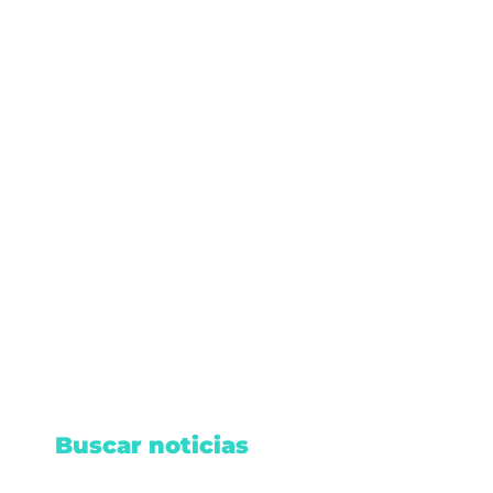
jueves, junio 12, 2025
/
Portada
,
Turismo
/
No hay
comentarios
‘Viajará’ Cancún por el mundo
La expansión global de Cancún por el mundo ya
tiene un camino probado.
Leer nota
Buscar noticias