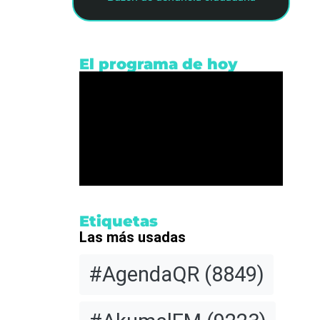
El programa de hoy
Etiquetas
Las más usadas
#AgendaQR
(8849)