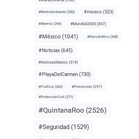
#mexico
(523)
#MedioAmbiente
(282)
#Mundial2026
(367)
#Morena
(244)
#México
(1041)
#Narcotráfico
(268)
#Noticias
(645)
#NoticiasMexico
(319)
#PlayaDelCarmen
(730)
#Prevención
(297)
#Política
(262)
#ProtecciónCivil
(271)
#QuintanaRoo
(2526)
#Seguridad
(1529)