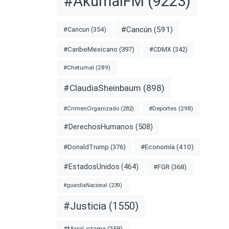
#AkumalFM
(9223)
#Cancún
(591)
#Cancun
(354)
#CDMX
(342)
#CaribeMexicano
(397)
#Chetumal
(289)
#ClaudiaSheinbaum
(898)
#Deportes
(298)
#CrimenOrganizado
(282)
#DerechosHumanos
(508)
#Economía
(410)
#DonaldTrump
(376)
#EstadosUnidos
(464)
#FGR
(368)
#guardiaNacional
(239)
#Justicia
(1550)
#MaraLezama
(358)