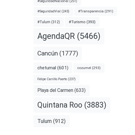
#SeguridadNacional
(251)
#Transparencia
(291)
#SeguridadVial
(243)
#Turismo
(393)
#Tulum
(312)
AgendaQR
(5466)
Cancún
(1777)
chetumal
(601)
cozumel
(293)
Felipe Carrillo Puerto
(237)
Playa del Carmen
(633)
Quintana Roo
(3883)
Tulum
(912)