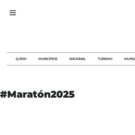
Q. ROO
MUNICIPIOS
NACIONAL
TURISMO
MUND
#Maratón2025
#AKUMALFM
#ATLETAS
#CARRERA
#COMUNIDAD
#CORREDORES
#CULTURADEPORTIVA
#DEPORTE
#EVENTOSDEPORTIVOS
#FESTEJOS
#MARATÓN2025
#MEDIOMARATÓN
#PREMIACIÓN
AGENDAQR