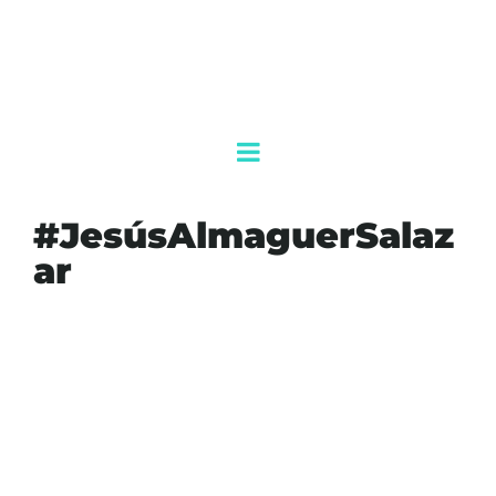
#JesúsAlmaguerSalaz
ar
#AGENDAQR
#AKUMALFM
#AMAV
#ASOCIACIONDEHOTELESDECANCUN
#DESARROLLOECONOMICO
#EDUARDOPANIAGUAMORALES
#GOBIERNOFEDERAL
#JESÚSALMAGUERSALAZAR
#POLITICAMIGRATORIADEMEXICO
#QUINTANAROO