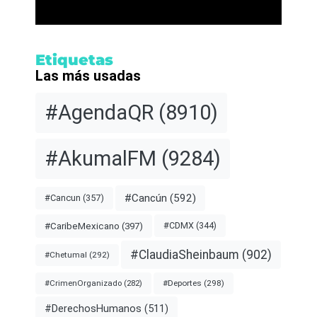
Etiquetas
Las más usadas
#AgendaQR
(8910)
#AkumalFM
(9284)
#Cancún
(592)
#Cancun
(357)
#CDMX
(344)
#CaribeMexicano
(397)
#ClaudiaSheinbaum
(902)
#Chetumal
(292)
#Deportes
(298)
#CrimenOrganizado
(282)
#DerechosHumanos
(511)