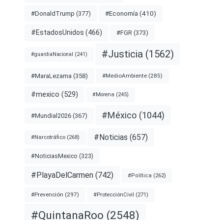
#Economía
(410)
#DonaldTrump
(377)
#EstadosUnidos
(466)
#FGR
(373)
#Justicia
(1562)
#guardiaNacional
(241)
#MaraLezama
(358)
#MedioAmbiente
(285)
#mexico
(529)
#Morena
(245)
#México
(1044)
#Mundial2026
(367)
#Noticias
(657)
#Narcotráfico
(268)
#NoticiasMexico
(323)
#PlayaDelCarmen
(742)
#Política
(262)
#Prevención
(297)
#ProtecciónCivil
(271)
#QuintanaRoo
(2548)