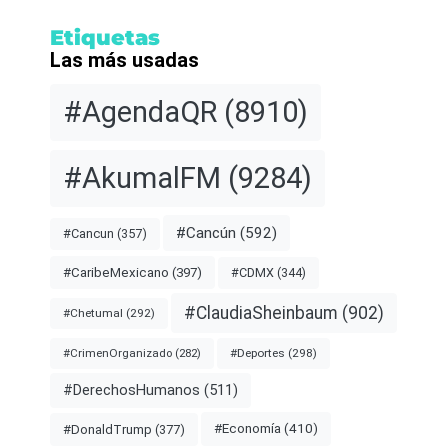
Etiquetas
Las más usadas
#AgendaQR
(8910)
#AkumalFM
(9284)
#Cancún
(592)
#Cancun
(357)
#CDMX
(344)
#CaribeMexicano
(397)
#ClaudiaSheinbaum
(902)
#Chetumal
(292)
#Deportes
(298)
#CrimenOrganizado
(282)
#DerechosHumanos
(511)
#Economía
(410)
#DonaldTrump
(377)