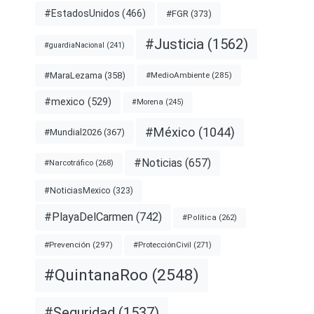
#EstadosUnidos
(466)
#FGR
(373)
#Justicia
(1562)
#guardiaNacional
(241)
#MaraLezama
(358)
#MedioAmbiente
(285)
#mexico
(529)
#Morena
(245)
#México
(1044)
#Mundial2026
(367)
#Noticias
(657)
#Narcotráfico
(268)
#NoticiasMexico
(323)
#PlayaDelCarmen
(742)
#Política
(262)
#Prevención
(297)
#ProtecciónCivil
(271)
#QuintanaRoo
(2548)
#Seguridad
(1537)