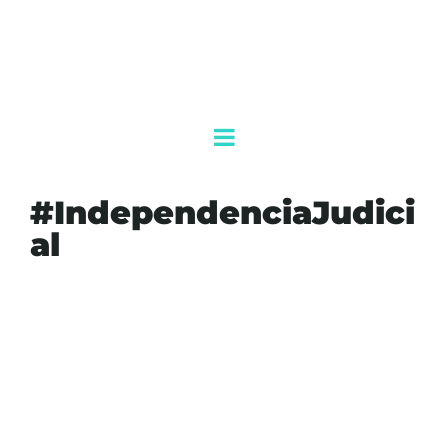
#IndependenciaJudici
al
#CRISISJUDICIAL
#FERNÁNDEZNOROÑA
#INDEPENDENCIAJUDICIAL
#RENUNCIAS
#SUPREMACÍACONSTITUCIONAL
AGENDAQR
JUSTICIA
MEXICO
MORENA
POLITICA
SCJN