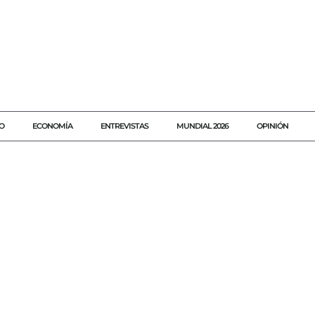
O
ECONOMÍA
ENTREVISTAS
MUNDIAL 2026
OPINIÓN
#AGENDAQR
#AKUMALFM
#BENITOJUÁREZ
#DERRUMBECA
#FISCALÍAQUINTANAROO
#JUSTICIAOBRERA
#NOTICIASPOLICÍA
#SEGURIDADENOBRAS
#SUPERMANZANA336