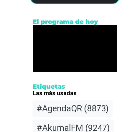
El programa de hoy
a
Etiquetas
Las más usadas
#AgendaQR
(8873)
l
#AkumalFM
(9247)