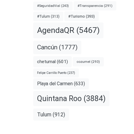
#Transparencia
(291)
#SeguridadVial
(243)
#Turismo
(393)
#Tulum
(313)
AgendaQR
(5467)
Cancún
(1777)
chetumal
(601)
cozumel
(293)
n
Felipe Carrillo Puerto
(237)
Playa del Carmen
(633)
as una
Quintana Roo
(3884)
mplea
Tulum
(912)
nota