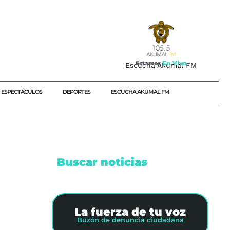
E
n
V
i
v
o
Estamos
Escucha Akumal FM
ESPECTÁCULOS
DEPORTES
ESCUCHA AKUMAL FM
Buscar noticias
NCÚN
CAS
La fuerza de tu voz
Buzón de denuncia ciudadana