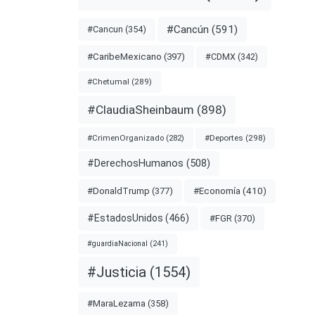
nota
#Cancún
(591)
#Cancun
(354)
#CDMX
(342)
#CaribeMexicano
(397)
DIO
#Chetumal
(289)
MENOS
#ClaudiaSheinbaum
(898)
#Deportes
(298)
#CrimenOrganizado
(282)
#DerechosHumanos
(508)
#Economía
(410)
#DonaldTrump
(377)
#EstadosUnidos
(466)
#FGR
(370)
#guardiaNacional
(241)
#Justicia
(1554)
ios
#MaraLezama
(358)