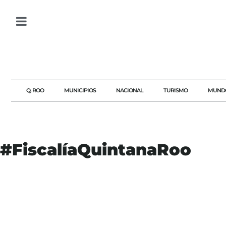
Q. ROO
MUNICIPIOS
NACIONAL
TURISMO
MUND
#FiscalíaQuintanaRoo
#AGENDAQR
#AKUMALFM
#BACALAR
#CANCÚN
#CATEOSQUINTANAROO
#CHETUMAL
#FISCALÍAQUINTANAROO
#NARCOMENUDEO
#QUINTANAROO
#SEGURIDADQR