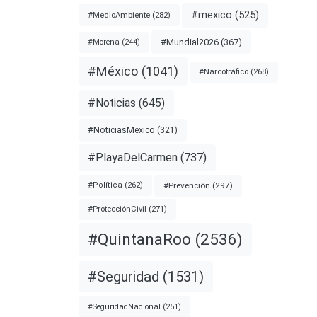
#mexico
(525)
#MedioAmbiente
(282)
#Mundial2026
(367)
#Morena
(244)
cárcel
res de
#México
(1041)
#Narcotráfico
(268)
la
#Noticias
(645)
on su
#NoticiasMexico
(321)
#PlayaDelCarmen
(737)
nota
#Prevención
(297)
#Política
(262)
#ProtecciónCivil
(271)
NUNCIA
#QuintanaRoo
(2536)
LEGAL
#Seguridad
(1531)
#SeguridadNacional
(251)