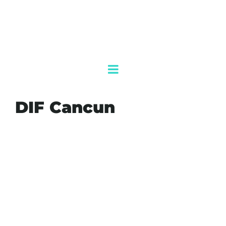
DIF Cancun
ALBERGUES
DIF CANCUN
FUGA NIÑOS
MENORES