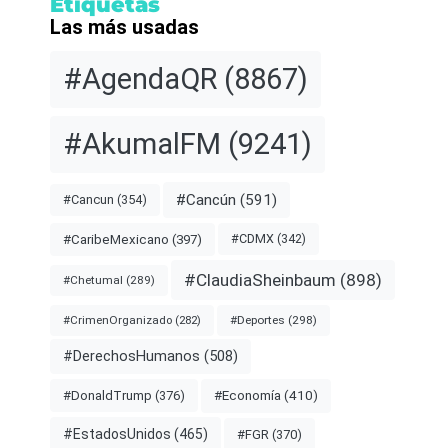
Etiquetas
Las más usadas
#AgendaQR
(8867)
#AkumalFM
(9241)
#Cancún
(591)
#Cancun
(354)
#CDMX
(342)
#CaribeMexicano
(397)
#ClaudiaSheinbaum
(898)
#Chetumal
(289)
#Deportes
(298)
#CrimenOrganizado
(282)
#DerechosHumanos
(508)
#Economía
(410)
#DonaldTrump
(376)
#EstadosUnidos
(465)
#FGR
(370)