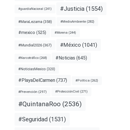
#Justicia
(1554)
#guardiaNacional
(241)
#MaraLezama
(358)
#MedioAmbiente
(282)
#mexico
(525)
#Morena
(244)
#México
(1041)
#Mundial2026
(367)
#Noticias
(645)
#Narcotráfico
(268)
#NoticiasMexico
(320)
#PlayaDelCarmen
(737)
#Política
(262)
#Prevención
(297)
#ProtecciónCivil
(271)
#QuintanaRoo
(2536)
#Seguridad
(1531)