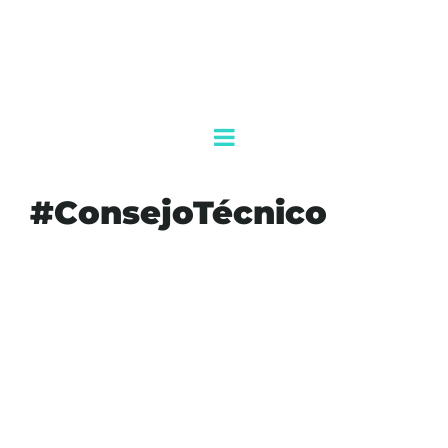
#ConsejoTécnico
#AGENDAQR
#AKUMALFM
#CALENDARIOESCOLARSEP
#CICLOESCOLAR
#CLASES2025
#CONSEJOTÉCNICO
#EDUCACIÓNBÁSICA
#EDUCACIÓNPÚBLICA
#ESTUDIANTES
#MÉXICO
#NOTICIASEDUCATIVAS
#PREINSCRIPCIONES
#SEP
#SEPOFICIAL
#VACACIONES