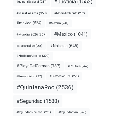
#Justicia
(1552)
#guardiaNacional
(241)
#MaraLezama
(358)
#MedioAmbiente
(282)
#mexico
(524)
#Morena
(244)
#México
(1041)
#Mundial2026
(367)
#Noticias
(645)
#Narcotráfico
(268)
#NoticiasMexico
(320)
#PlayaDelCarmen
(737)
#Política
(262)
#Prevención
(297)
#ProtecciónCivil
(271)
#QuintanaRoo
(2536)
#Seguridad
(1530)
#SeguridadNacional
(251)
#SeguridadVial
(243)