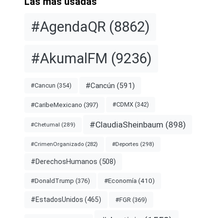
Las más usadas
#AgendaQR
(8862)
#AkumalFM
(9236)
#Cancún
(591)
#Cancun
(354)
#CDMX
(342)
#CaribeMexicano
(397)
#ClaudiaSheinbaum
(898)
#Chetumal
(289)
#Deportes
(298)
#CrimenOrganizado
(282)
#DerechosHumanos
(508)
#Economía
(410)
#DonaldTrump
(376)
#EstadosUnidos
(465)
#FGR
(369)