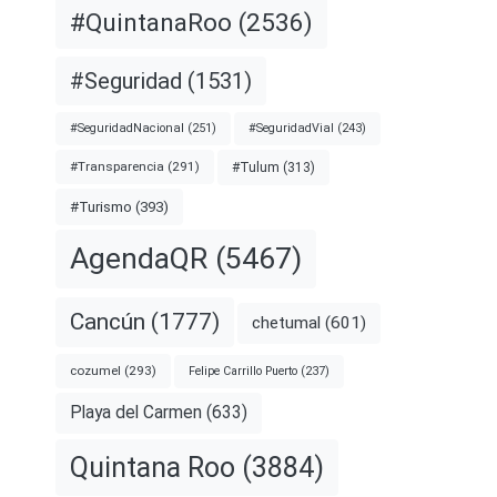
#QuintanaRoo
(2536)
#Seguridad
(1531)
#SeguridadNacional
(251)
#SeguridadVial
(243)
#Transparencia
(291)
#Tulum
(313)
#Turismo
(393)
AgendaQR
(5467)
Cancún
(1777)
chetumal
(601)
cozumel
(293)
Felipe Carrillo Puerto
(237)
Playa del Carmen
(633)
Quintana Roo
(3884)