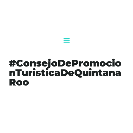
#ConsejoDePromocio
nTuristicaDeQuintana
Roo
#AGENDAQR
#AKUMALFM
#CHRISTIANSTENTA
#CONSEJODEPROMOCIONTURISTICADEQUINTANAROO
#DERECHOSHUMANOS
#DIVERSIDADSEXUAL
#HOLBOX
#INCLUSIONTURISTICAENQUINTANAROO
#NIVARDOMENA