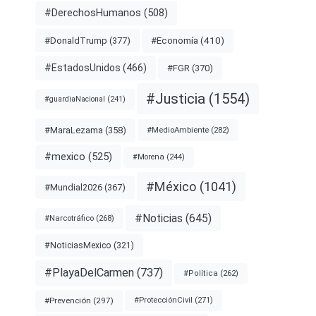
#DerechosHumanos
(508)
#Economía
(410)
#DonaldTrump
(377)
#EstadosUnidos
(466)
#FGR
(370)
#Justicia
(1554)
#guardiaNacional
(241)
#MaraLezama
(358)
#MedioAmbiente
(282)
#mexico
(525)
#Morena
(244)
#México
(1041)
#Mundial2026
(367)
#Noticias
(645)
#Narcotráfico
(268)
#NoticiasMexico
(321)
#PlayaDelCarmen
(737)
#Política
(262)
#Prevención
(297)
#ProtecciónCivil
(271)