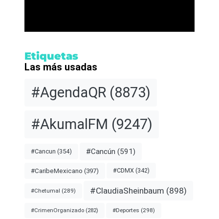
Etiquetas
Las más usadas
#AgendaQR
(8873)
#AkumalFM
(9247)
#Cancún
(591)
#Cancun
(354)
#CDMX
(342)
#CaribeMexicano
(397)
#ClaudiaSheinbaum
(898)
#Chetumal
(289)
#Deportes
(298)
#CrimenOrganizado
(282)