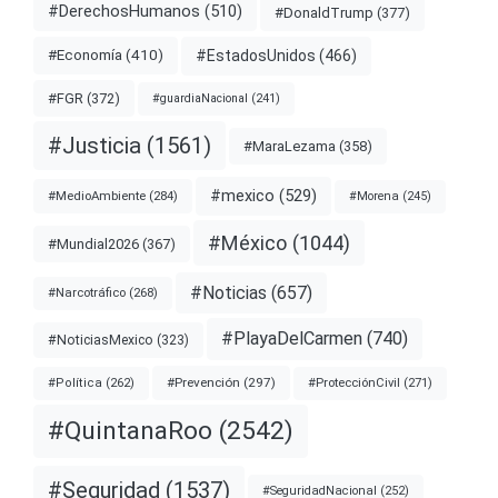
#DerechosHumanos
(510)
#DonaldTrump
(377)
#EstadosUnidos
(466)
#Economía
(410)
#FGR
(372)
#guardiaNacional
(241)
#Justicia
(1561)
#MaraLezama
(358)
#mexico
(529)
#MedioAmbiente
(284)
#Morena
(245)
#México
(1044)
#Mundial2026
(367)
#Noticias
(657)
#Narcotráfico
(268)
#PlayaDelCarmen
(740)
#NoticiasMexico
(323)
#Prevención
(297)
#ProtecciónCivil
(271)
#Política
(262)
#QuintanaRoo
(2542)
#Seguridad
(1537)
#SeguridadNacional
(252)