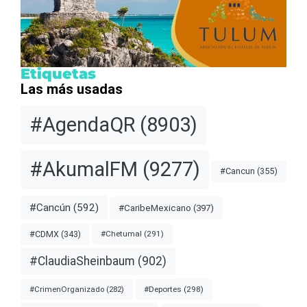
Etiquetas
Las más usadas
#AgendaQR
(8903)
#AkumalFM
(9277)
#Cancun
(355)
#Cancún
(592)
#CaribeMexicano
(397)
#CDMX
(343)
#Chetumal
(291)
#ClaudiaSheinbaum
(902)
#Deportes
(298)
#CrimenOrganizado
(282)