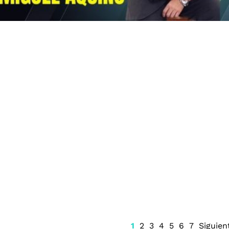
cha para la
Sheinbaum aclara que la
el Senado de la
detención de Ángel Aguirre
Directiva
responde a investigaciones
científicas de la FGR
1
2
3
4
5
6
7
Siguien