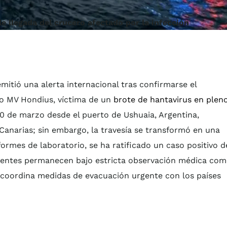
e llegada del crucero afectado por la infección
itió una alerta internacional tras confirmarse el
jo MV Hondius, víctima de un
brote de hantavirus en plen
 de marzo desde el puerto de Ushuaia, Argentina,
 Canarias; sin embargo, la travesía se transformó en una
formes de laboratorio, se ha ratificado un caso positivo d
acientes permanecen bajo estricta observación médica co
coordina medidas de evacuación urgente con los países