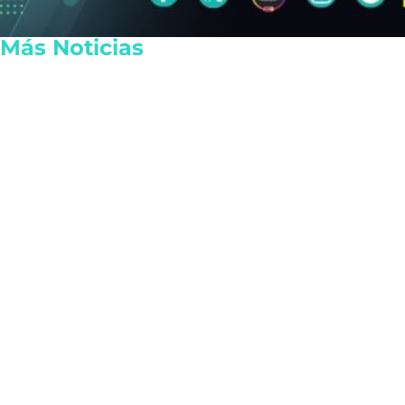
Más Noticias
Sheinbaum refrenda la
Definen la fe
coordinación con el
elección en 
Comando Sur en materia
nueva Mesa 
de seguridad regional