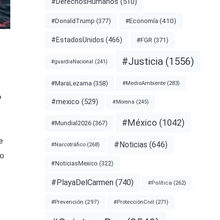
#DerechosHumanos
(510)
#Economía
(410)
#DonaldTrump
(377)
#EstadosUnidos
(466)
#FGR
(371)
#Justicia
(1556)
#guardiaNacional
(241)
#MaraLezama
(358)
#MedioAmbiente
(283)
o
#mexico
(529)
#Morena
(245)
#México
(1042)
#Mundial2026
(367)
e
#Noticias
(646)
#Narcotráfico
(268)
mo
#NoticiasMexico
(322)
#PlayaDelCarmen
(740)
#Política
(262)
#Prevención
(297)
#ProtecciónCivil
(271)