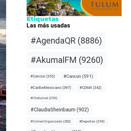
Etiquetas
Las más usadas
#AgendaQR
(8886)
#AkumalFM
(9260)
#Cancún
(591)
#Cancun
(355)
#CDMX
(342)
#CaribeMexicano
(397)
#Chetumal
(290)
#ClaudiaSheinbaum
(902)
#Deportes
(298)
#CrimenOrganizado
(282)