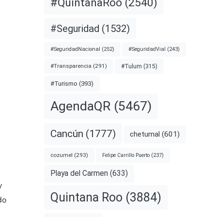
#QuintanaRoo
(2540)
#Seguridad
(1532)
#SeguridadNacional
(252)
#SeguridadVial
(243)
#Transparencia
(291)
#Tulum
(315)
#Turismo
(393)
AgendaQR
(5467)
Cancún
(1777)
chetumal
(601)
cozumel
(293)
Felipe Carrillo Puerto
(237)
Playa del Carmen
(633)
y
Quintana Roo
(3884)
do