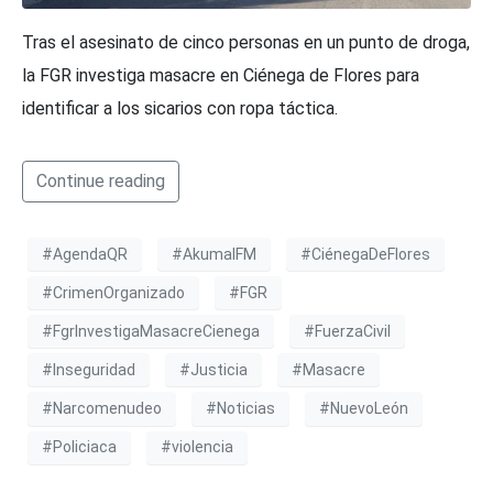
Tras el asesinato de cinco personas en un punto de droga,
la FGR investiga masacre en Ciénega de Flores para
identificar a los sicarios con ropa táctica.
Continue reading
#AgendaQR
#AkumalFM
#CiénegaDeFlores
#CrimenOrganizado
#FGR
#FgrInvestigaMasacreCienega
#FuerzaCivil
#Inseguridad
#Justicia
#Masacre
#Narcomenudeo
#Noticias
#NuevoLeón
#Policiaca
#violencia