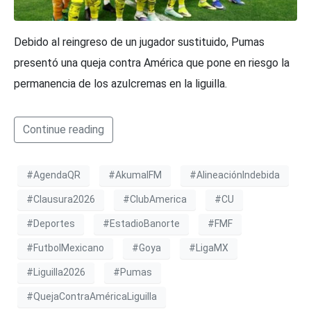
Debido al reingreso de un jugador sustituido, Pumas
presentó una queja contra América que pone en riesgo la
permanencia de los azulcremas en la liguilla.
Continue reading
#AgendaQR
#AkumalFM
#AlineaciónIndebida
#Clausura2026
#ClubAmerica
#CU
#Deportes
#EstadioBanorte
#FMF
#FutbolMexicano
#Goya
#LigaMX
#Liguilla2026
#Pumas
#QuejaContraAméricaLiguilla