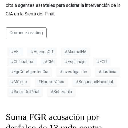
cita a agentes estatales para aclarar la intervención de la
CIA en la Sierra del Pinal.
Continue reading
#AEI
#AgendaQR
#AkumalFM
#Chihuahua
#CIA
#Espionaje
#FGR
#FgrCitaAgentesCia
#Investigación
#Justicia
#México
#Narcotráfico
#SeguridadNacional
#SierraDelPinal
#Soberanía
Suma FGR acusación por
desfalco de 13 mdp contra