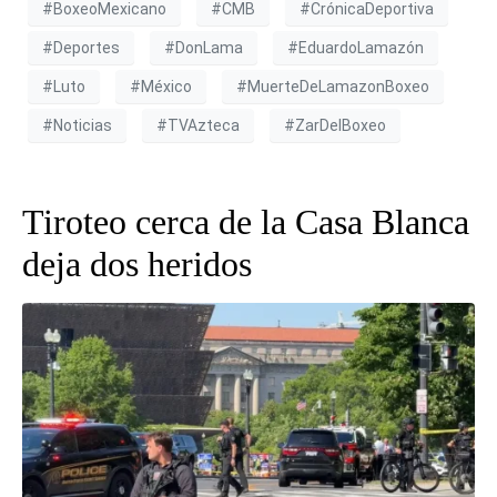
#BoxeoMexicano
#CMB
#CrónicaDeportiva
#Deportes
#DonLama
#EduardoLamazón
#Luto
#México
#MuerteDeLamazonBoxeo
#Noticias
#TVAzteca
#ZarDelBoxeo
Tiroteo cerca de la Casa Blanca
deja dos heridos