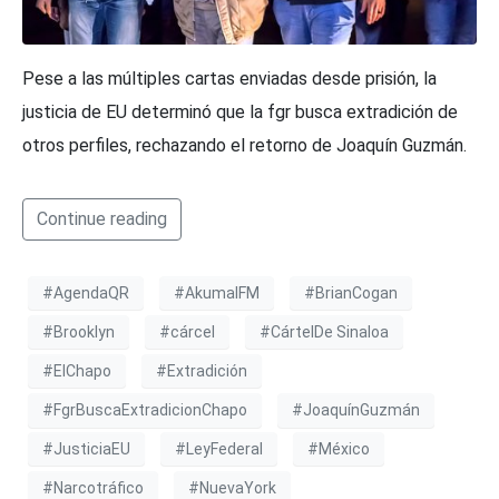
Pese a las múltiples cartas enviadas desde prisión, la
justicia de EU determinó que la fgr busca extradición de
otros perfiles, rechazando el retorno de Joaquín Guzmán.
Continue reading
#AgendaQR
#AkumalFM
#BrianCogan
#Brooklyn
#cárcel
#CártelDe Sinaloa
#ElChapo
#Extradición
#FgrBuscaExtradicionChapo
#JoaquínGuzmán
#JusticiaEU
#LeyFederal
#México
#Narcotráfico
#NuevaYork