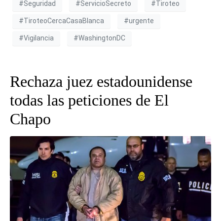
#Seguridad
#ServicioSecreto
#Tiroteo
#TiroteoCercaCasaBlanca
#urgente
#Vigilancia
#WashingtonDC
Rechaza juez estadounidense
todas las peticiones de El
Chapo