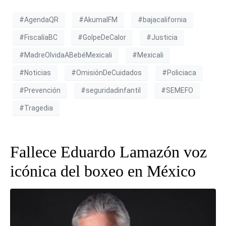
#AgendaQR
#AkumalFM
#bajacalifornia
#FiscalíaBC
#GolpeDeCalor
#Justicia
#MadreOlvidaABebéMexicali
#Mexicali
#Noticias
#OmisiónDeCuidados
#Policiaca
#Prevención
#seguridadinfantil
#SEMEFO
#Tragedia
Fallece Eduardo Lamazón voz
icónica del boxeo en México