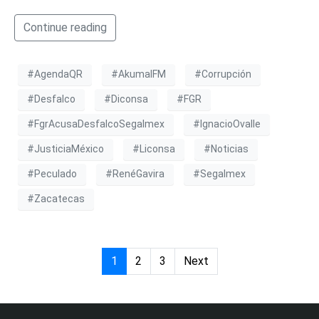
Continue reading
#AgendaQR
#AkumalFM
#Corrupción
#Desfalco
#Diconsa
#FGR
#FgrAcusaDesfalcoSegalmex
#IgnacioOvalle
#JusticiaMéxico
#Liconsa
#Noticias
#Peculado
#RenéGavira
#Segalmex
#Zacatecas
1
2
3
Next