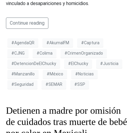
vinculado a desapariciones y homicidios.
Continue reading
#AgendaQR
#AkumalFM
#Captura
#CJNG
#Colima
#CrimenOrganizado
#DetencionDeElChucky
#ElChucky
#Justicia
#Manzanillo
#México
#Noticias
#Seguridad
#SEMAR
#SSP
Detienen a madre por omisión
de cuidados tras muerte de bebé
por calor en Mexicali