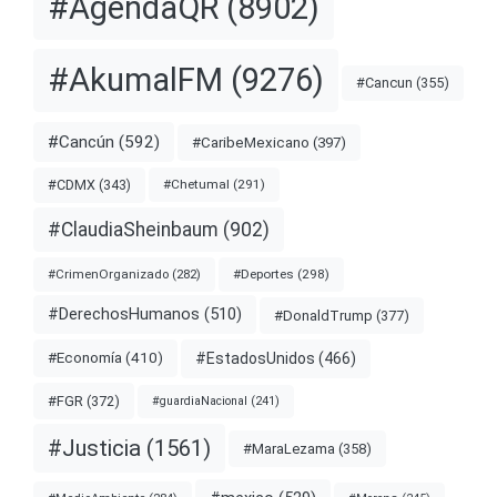
#AgendaQR
(8902)
#AkumalFM
(9276)
#Cancun
(355)
#Cancún
(592)
#CaribeMexicano
(397)
#CDMX
(343)
#Chetumal
(291)
#ClaudiaSheinbaum
(902)
#Deportes
(298)
#CrimenOrganizado
(282)
#DerechosHumanos
(510)
#DonaldTrump
(377)
#EstadosUnidos
(466)
#Economía
(410)
#FGR
(372)
#guardiaNacional
(241)
#Justicia
(1561)
#MaraLezama
(358)