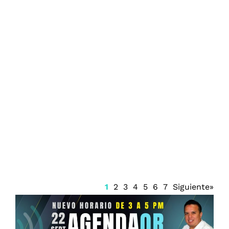
Prisión preventiva para Ángel Aguirre
1
2
3
4
5
6
7
Siguiente»