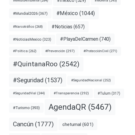
#mexico
(529)
#MedioAmbiente
(284)
#Morena
(245)
#México
(1044)
#Mundial2026
(367)
#Noticias
(657)
#Narcotráfico
(268)
#PlayaDelCarmen
(740)
#NoticiasMexico
(323)
#Prevención
(297)
#ProtecciónCivil
(271)
#Política
(262)
#QuintanaRoo
(2542)
#Seguridad
(1537)
#SeguridadNacional
(252)
#Transparencia
(292)
#Tulum
(317)
#SeguridadVial
(244)
AgendaQR
(5467)
#Turismo
(393)
Cancún
(1777)
chetumal
(601)