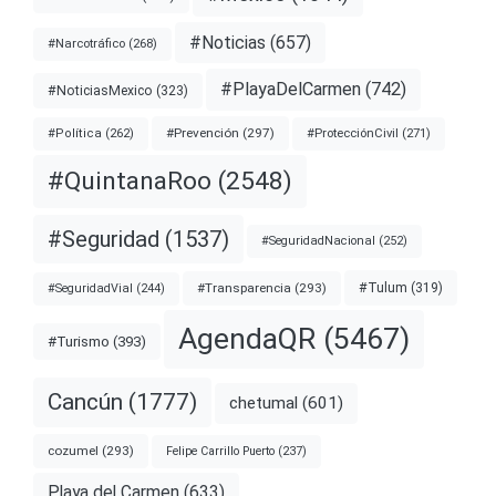
#Noticias
(657)
#Narcotráfico
(268)
#PlayaDelCarmen
(742)
#NoticiasMexico
(323)
#Prevención
(297)
#ProtecciónCivil
(271)
#Política
(262)
#QuintanaRoo
(2548)
#Seguridad
(1537)
#SeguridadNacional
(252)
#Transparencia
(293)
#Tulum
(319)
#SeguridadVial
(244)
AgendaQR
(5467)
#Turismo
(393)
Cancún
(1777)
chetumal
(601)
cozumel
(293)
Felipe Carrillo Puerto
(237)
Playa del Carmen
(633)