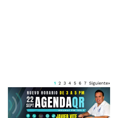
Juzgado emite suspensión del Sistema
Anticorrupción Quintana Roo y frena
renovación del CPC
1
2
3
4
5
6
7
Siguiente»