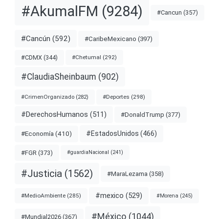
#AkumalFM
(9284)
#Cancun
(357)
#Cancún
(592)
#CaribeMexicano
(397)
#CDMX
(344)
#Chetumal
(292)
#ClaudiaSheinbaum
(902)
#Deportes
(298)
#CrimenOrganizado
(282)
#DerechosHumanos
(511)
#DonaldTrump
(377)
#EstadosUnidos
(466)
#Economía
(410)
#FGR
(373)
#guardiaNacional
(241)
#Justicia
(1562)
#MaraLezama
(358)
#mexico
(529)
#MedioAmbiente
(285)
#Morena
(245)
#México
(1044)
#Mundial2026
(367)