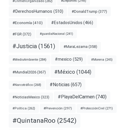
#Deportes
(298)
#CrimenOrganizado
(282)
#DerechosHumanos
(510)
#DonaldTrump
(377)
#EstadosUnidos
(466)
#Economía
(410)
#FGR
(372)
#guardiaNacional
(241)
#Justicia
(1561)
#MaraLezama
(358)
#mexico
(529)
#MedioAmbiente
(284)
#Morena
(245)
#México
(1044)
#Mundial2026
(367)
#Noticias
(657)
#Narcotráfico
(268)
#PlayaDelCarmen
(740)
#NoticiasMexico
(323)
#Prevención
(297)
#ProtecciónCivil
(271)
#Política
(262)
#QuintanaRoo
(2542)