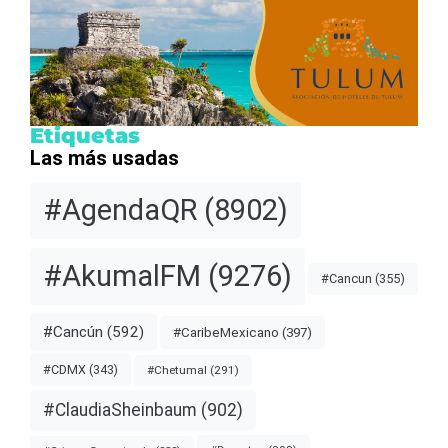
Etiquetas
Las más usadas
#AgendaQR
(8902)
#AkumalFM
(9276)
#Cancun
(355)
#Cancún
(592)
#CaribeMexicano
(397)
#CDMX
(343)
#Chetumal
(291)
#ClaudiaSheinbaum
(902)