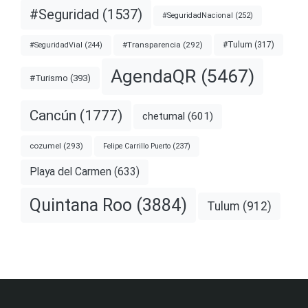
#Seguridad
(1537)
#SeguridadNacional
(252)
#Transparencia
(292)
#Tulum
(317)
#SeguridadVial
(244)
AgendaQR
(5467)
#Turismo
(393)
Cancún
(1777)
chetumal
(601)
cozumel
(293)
Felipe Carrillo Puerto
(237)
Playa del Carmen
(633)
Quintana Roo
(3884)
Tulum
(912)