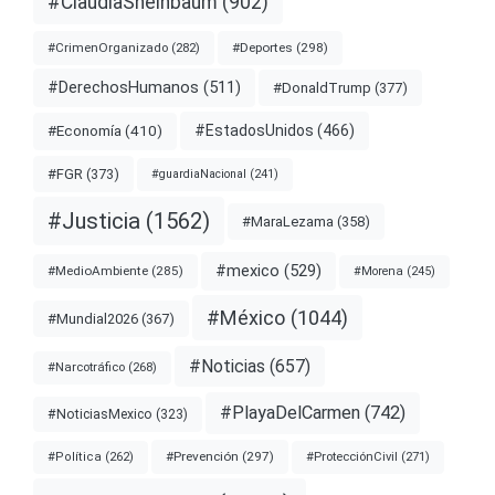
#ClaudiaSheinbaum
(902)
#Deportes
(298)
#CrimenOrganizado
(282)
#DerechosHumanos
(511)
#DonaldTrump
(377)
#EstadosUnidos
(466)
#Economía
(410)
#FGR
(373)
#guardiaNacional
(241)
#Justicia
(1562)
#MaraLezama
(358)
#mexico
(529)
#MedioAmbiente
(285)
#Morena
(245)
#México
(1044)
#Mundial2026
(367)
#Noticias
(657)
#Narcotráfico
(268)
#PlayaDelCarmen
(742)
#NoticiasMexico
(323)
#Prevención
(297)
#ProtecciónCivil
(271)
#Política
(262)