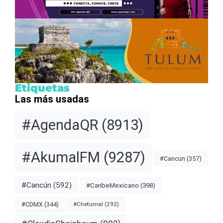
Etiquetas
Las más usadas
#AgendaQR
(8913)
#AkumalFM
(9287)
#Cancun
(357)
#Cancún
(592)
#CaribeMexicano
(398)
#CDMX
(344)
#Chetumal
(292)