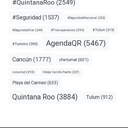
#QuintanaRoo
(2549)
#Seguridad
(1537)
#SeguridadNacional
(252)
#Transparencia
(293)
#Tulum
(319)
#SeguridadVial
(244)
AgendaQR
(5467)
#Turismo
(393)
Cancún
(1777)
chetumal
(601)
cozumel
(293)
Felipe Carrillo Puerto
(237)
Playa del Carmen
(633)
Quintana Roo
(3884)
Tulum
(912)