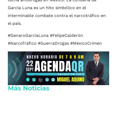
García Luna es un hito simbólico en el
interminable combate contra el narcotráfico en
el país.
#GenaroGarcíaLuna #FelipeCalderón
#NarcoTráfico #GuerraDrogas #MéxicoCrimen
Más Noticias