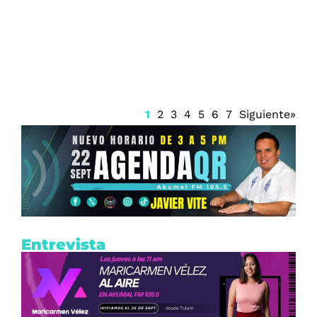
Quintana Roo vigila posible formación
de dos zonas de baja presión en el
Atlántico
1
2
3
4
5
6
7
Siguiente»
Entrevista