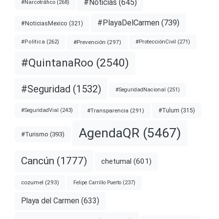
#Noticias
(645)
#Narcotráfico
(268)
#PlayaDelCarmen
(739)
#NoticiasMexico
(321)
#Prevención
(297)
#ProtecciónCivil
(271)
#Política
(262)
#QuintanaRoo
(2540)
#Seguridad
(1532)
#SeguridadNacional
(251)
#Transparencia
(291)
#Tulum
(315)
#SeguridadVial
(243)
AgendaQR
(5467)
#Turismo
(393)
Cancún
(1777)
chetumal
(601)
cozumel
(293)
Felipe Carrillo Puerto
(237)
Playa del Carmen
(633)