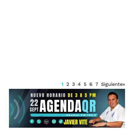
Anuncian la construcción de un nuevo
corredor turístico en Tulum
1
2
3
4
5
6
7
Siguiente»