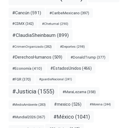
#Cancún
(591)
#CaribeMexicano
(397)
#CDMX
(342)
#Chetumal
(290)
#ClaudiaSheinbaum
(899)
#Deportes
(298)
#CrimenOrganizado
(282)
#DerechosHumanos
(509)
#DonaldTrump
(377)
#EstadosUnidos
(466)
#Economía
(410)
#FGR
(370)
#guardiaNacional
(241)
#Justicia
(1555)
#MaraLezama
(358)
#mexico
(526)
#MedioAmbiente
(283)
#Morena
(244)
#México
(1041)
#Mundial2026
(367)