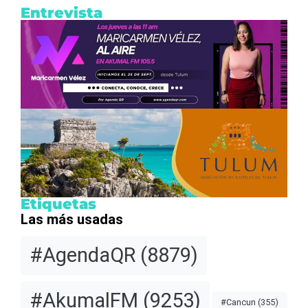
Entrevista
Etiquetas
Las más usadas
#AgendaQR
(8879)
#AkumalFM
(9253)
#Cancun
(355)