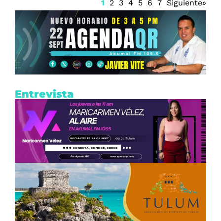
1
2
3
4
5
6
7
Siguiente»
Entrevista