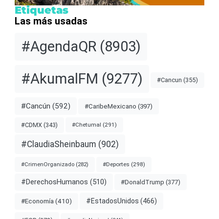
Etiquetas
Las más usadas
#AgendaQR
(8903)
#AkumalFM
(9277)
#Cancun
(355)
#Cancún
(592)
#CaribeMexicano
(397)
#CDMX
(343)
#Chetumal
(291)
#ClaudiaSheinbaum
(902)
#Deportes
(298)
#CrimenOrganizado
(282)
#DerechosHumanos
(510)
#DonaldTrump
(377)
#EstadosUnidos
(466)
#Economía
(410)