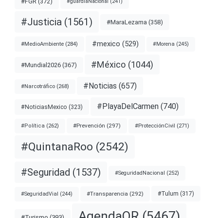
#FGR
(372)
#guardiaNacional
(241)
#Justicia
(1561)
#MaraLezama
(358)
#mexico
(529)
#MedioAmbiente
(284)
#Morena
(245)
#México
(1044)
#Mundial2026
(367)
#Noticias
(657)
#Narcotráfico
(268)
#PlayaDelCarmen
(740)
#NoticiasMexico
(323)
#Prevención
(297)
#ProtecciónCivil
(271)
#Política
(262)
#QuintanaRoo
(2542)
#Seguridad
(1537)
#SeguridadNacional
(252)
#Transparencia
(292)
#Tulum
(317)
#SeguridadVial
(244)
AgendaQR
(5467)
#Turismo
(393)